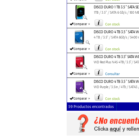
DISCO DURO 1 TB 3.5 " SATA
1TB / 3.5" / SATA 6 Gb/s / 180 M
»
Comparar
Con stock
DISCO DURO 4 TB 3.5 " SATA 
4 TB / 3.5" / SATA 6Gb/s / 5400
»
Comparar
Con stock
DISCO DURO 4 TB 3.5" SATA W
WD Red Plus NAS 4TB/ 3.5"/ SAT
»
Comparar
Consultar
DISCO DURO 4 TB 3.5 " SATA 
WD Purple / 3.5in / 4Tb / SATA3
»
Comparar
Con stock
59 Productos encontrados