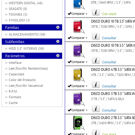
8TB / 5640 RPM / 3.5" / SATA
WESTERN DIGITAL (46)
SEAGATE (9)
»
Comparar
Con stock
TOSHIBA (3)
SYNOLOGY (1)
DISCO DURO 10 TB 3.5" SATA 
10TB / 7200 RPM / 3.5" / SATA /
Familias
ALMACENAMIENTO (59)
»
Comparar
Consultar
Subfamilias
DISCO DURO 10 TB 3.5 " SATA
HDD 3,5" INTERNO (59)
10TB / 7200 RPM / 3.5" / SATA / 
Parámetros
»
Comparar
Consultar
Interface
Leer/Escribir Random(Iops)
DISCO DURO 4 TB 3.5 " SATA
Capacidad
4TB / 3.5" / SATA / 7200 RPM /
Color del Producto
»
Leer/Escribir Secuencial
Comparar
Consultar
R.P.M.
DISCO DURO 3 TB 3.5 " SATA 
Formato
3 TB / 3.5" / SATA 6 Gb/s
Cache
»
Comparar
Consultar
DISCO DURO 2 TB 3.5 " SATA 
2TB / 5400 RPM / 3.5" / SATA 6 
»
Comparar
Con stock