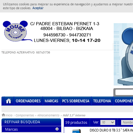
Utilizamos cookies para mejorar su experiencia de navegación y ayudarnos a mejorar nuestro
este tipo de cookies.
Aceptar
T
ELEFONO ALTERNATIVO: 687431736
ORDENADORES
MARCAS
PC'S SOBREMESA
TELEFONIA
COMPONE
Hdd 3,5" interno
Inicio
>
Componentes
»
Almacenamiento
»
REFINAR BÚSQUEDA
Ver:
59 productos
Marcas
DISCO DURO 8 TB 3.5 " SATA 