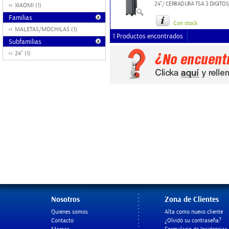
24"/ CERRADURA TSA 3 DIGITO
XIAOMI (1)
Familias
Con stock
MALETAS/MOCHILAS (1)
1 Productos encontrados
Subfamilias
24" (1)
Nosotros
Zona de Clientes
Quienes somos
Alta como nuevo cliente
Contacto
¿Olvidó su contraseña?