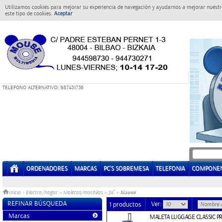
Utilizamos cookies para mejorar su experiencia de navegación y ayudarnos a mejorar nuestro
este tipo de cookies.
Aceptar
T
ELEFONO ALTERNATIVO: 687431736
ORDENADORES
MARCAS
PC'S SOBREMESA
TELEFONIA
COMPONE
Xiaomi
Inicio
>
Electro/hogar
»
Maletas/mochilas
»
24"
»
REFINAR BÚSQUEDA
Ver:
1 productos
Marcas
MALETA LUGGAGE CLASSIC PR