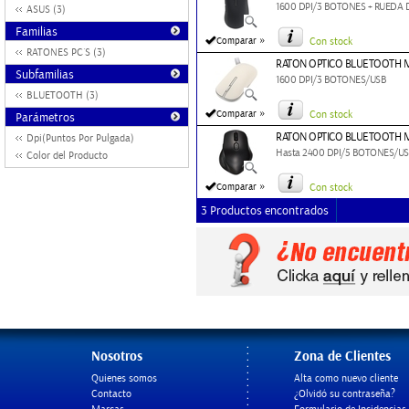
1600 DPI/3 BOTONES + RUEDA
ASUS (3)
Familias
»
Comparar
Con stock
RATONES PC´S (3)
RATON OPTICO BLUETOOTH M
Subfamilias
1600 DPI/3 BOTONES/USB
BLUETOOTH (3)
»
Comparar
Con stock
Parámetros
RATON OPTICO BLUETOOTH 
Dpi(Puntos Por Pulgada)
Hasta 2400 DPI/5 BOTONES/U
Color del Producto
»
Comparar
Con stock
3 Productos encontrados
Nosotros
Zona de Clientes
Quienes somos
Alta como nuevo cliente
Contacto
¿Olvidó su contraseña?