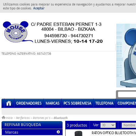
Utilizamos cookies para mejorar su experiencia de navegación y ayudarnos a mejorar nuestro
este tipo de cookies.
Aceptar
T
ELEFONO ALTERNATIVO: 687431736
ORDENADORES
MARCAS
PC'S SOBREMESA
TELEFONIA
COMPONE
Bluetooth
Inicio
>
Perifericos
»
Ratones pc´s
»
REFINAR BÚSQUEDA
Ver:
3 productos
Marcas
RATON OPTICO BLUETOOTH 