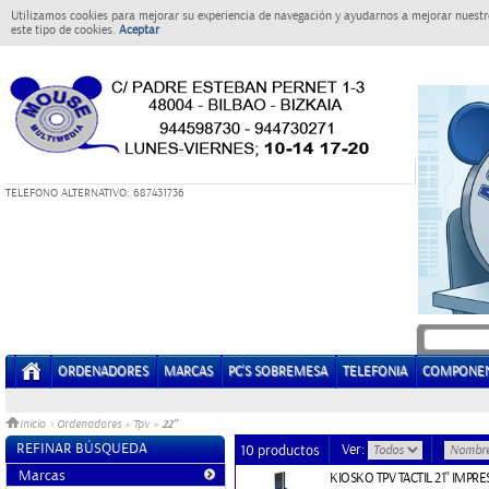
Utilizamos cookies para mejorar su experiencia de navegación y ayudarnos a mejorar nuestro
este tipo de cookies.
Aceptar
T
ELEFONO ALTERNATIVO: 687431736
ORDENADORES
MARCAS
PC'S SOBREMESA
TELEFONIA
COMPONE
22"
Inicio
>
Ordenadores
»
Tpv
»
REFINAR BÚSQUEDA
Ver:
10 productos
Marcas
KIOSKO TPV TACTIL 21'' IM