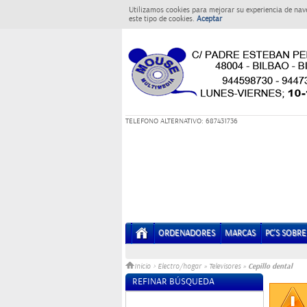
Utilizamos cookies para mejorar su experiencia de nav
este tipo de cookies.
Aceptar
T
ELEFONO ALTERNATIVO: 687431736
ORDENADORES
MARCAS
PC'S SOBR
Cepillo dental
Inicio
>
Electro/hogar
»
Televisores
»
REFINAR BÚSQUEDA
Sin datos