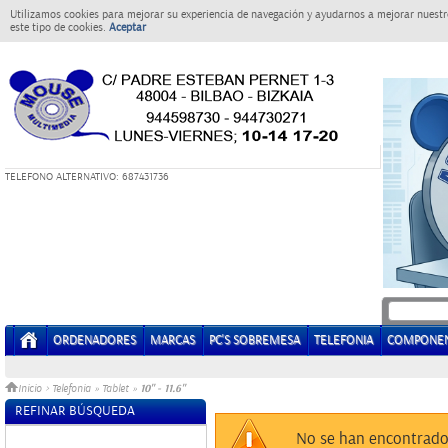
Utilizamos cookies para mejorar su experiencia de navegación y ayudarnos a mejorar nuestro
este tipo de cookies.
Aceptar
T
ELEFONO ALTERNATIVO: 687431736
ORDENADORES
MARCAS
PC'S SOBREMESA
TELEFONIA
COMPONE
10" - 11.6"
Inicio
>
Telefonia
»
Tablet
»
REFINAR BÚSQUEDA
Sin datos
No se han encontrado