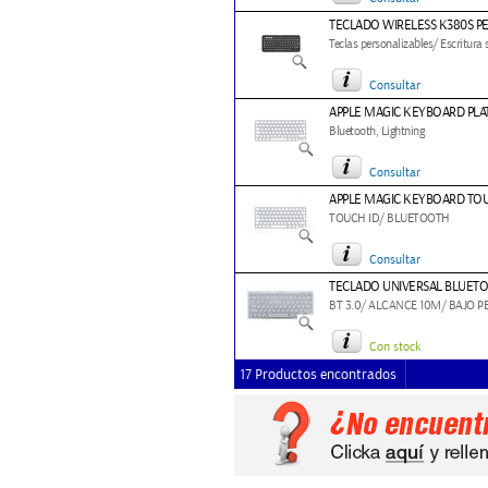
TECLADO WIRELESS K380S P
Teclas personalizables/ Escritura 
Consultar
APPLE MAGIC KEYBOARD PLA
Bluetooth, Lightning
Consultar
APPLE MAGIC KEYBOARD TOU
TOUCH ID/ BLUETOOTH
Consultar
TECLADO UNIVERSAL BLUETO
BT 3.0/ ALCANCE 10M/ BAJO PE
Con stock
17 Productos encontrados