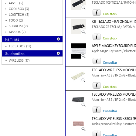
TECLADO 105 TECLAS/ RATÓN 
APPLE (5)
COOLBOX (3)
Con stock
LOGITECH (3)
TOOQ (2)
KIT TECLADO + RATON SLIM
SUBBLIM (2)
TECLADO 78 TECLAS/ RATÓN 4
APPROX (2)
Con stock
Familias
APPLE MAGIC KEYBOARD PLA
TECLADOS (17)
Apple Magic Keyboard / Bluetoot
Subfamilias
WIRELESS (17)
Consultar
TECLADO WIRELESS MOONLI
Aluminio + ABS / RF 2.4G + Bluet
Con stock
TECLADO WIRELESS MOONLI
Aluminio + ABS / RF 2.4G + Bluet
Consultar
TECLADO WIRELESS K380S PE
Teclas personalizables/ Escritura 
Consultar