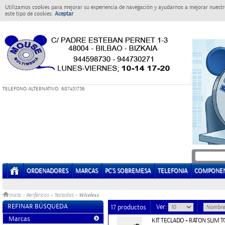
Utilizamos cookies para mejorar su experiencia de navegación y ayudarnos a mejorar nuestro
este tipo de cookies.
Aceptar
T
ELEFONO ALTERNATIVO: 687431736
ORDENADORES
MARCAS
PC'S SOBREMESA
TELEFONIA
COMPONE
Wireless
Inicio
>
Perifericos
»
Teclados
»
REFINAR BÚSQUEDA
Ver:
17 productos
Marcas
KIT TECLADO + RATON SLIM