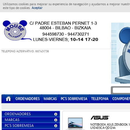
Utilizamos cookies para mejorar su experiencia de navegación y ayudarnos a mejorar nuestro
este tipo de cookies.
Aceptar
T
ELEFONO ALTERNATIVO: 687431736
ORDENADORES
MARCAS
PC'S SOBREMESA
TELEFONIA
COMPONE
ORDENADORES
MARCAS
NOTEBOOK ASUS ZENBOOK 1
PC'S SOBREMESA
UX3405CA-QD1244