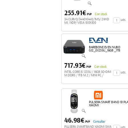
255.91€
PVP
Con stock
34 CURVO/3440X1440/1MS/ 2XHD
uds.
MI, 1XDP/ VESA 100X100
BAREBONE EVEN NUBO
G12_I51235U_16GB _1TB
717.93€
PVP
Con stock
INTEL CORE I5 1235U / 16GB SO-DIM
uds.
M DDR5 / 1TB M.2 / MINI PC /
PULSERA SMART BAND 10 PL
XIAOMI
46.98€
PVP
Consultar
PULSERA SMARTBAND XIAOMI SMA
uds.