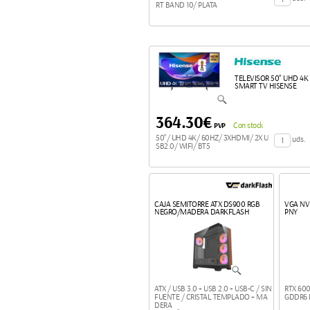
RT BAND 10/ PLATA
TELEVISOR 50" UHD 4K
SMART TV HISENSE
364.30€
PVP
Con stock
50"/ UHD 4K/ 60HZ/ 3XHDMI/ 2X U
uds.
SB2.0/ WIFI/ BT5
CAJA SEMITORRE ATX DS900 RGB
VGA NV
NEGRO/MADERA DARKFLASH
PNY
ATX / USB 3.0 + USB 2.0 + USB-C / SIN
RTX 60
FUENTE / CRISTAL TEMPLADO + MA
GDDR6 E
DERA