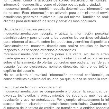
formularios, como la dirección de correo electrónico, el nombre, 
información demográfica, como el código postal, país o ciudad.
mousemultimedia.com también recopila determinada información como 
de acceso. Esta información es utilizada para administrar el serv
estadísticas generales relativas al uso del mismo. También se real
clientes para determinar los sitios y servicios más populares.
Uso de la información personal
mousemultimedia.com recopila y utiliza la información person
administración y para ofrecer a los usuarios los servicios solicit
para informar al usuario sobre los productos y servicios disponibl
Ocasionalmente, mousemultimedia.com realiza estudios de invest
respecto a los servicios ofrecidos o potenciales.
mousemultimedia.com no podrá poner a la venta, alquilar ni arrend
puede que en ocasiones se ponga en contacto con el usuario en nom
sobre el lanzamiento de ofertas concretas que pudieran ser de su i
usuario (correo electrónico, nombre, dirección, número de teléfon
explícita del usuario.
No se utilizará ni revelará información personal confidencial, co
consentimiento explícito del usuario, ya que, nunca se recopila esta
Seguridad de la información personal
mousemultimedia.com se compromete a proteger la seguridad de su
diversas tecnologías y procedimientos de seguridad que nos ayu
revelación y uso no autorizados. Por ejemplo, almacenamos la i
acceso limitado, situados en instalaciones controladas. Cuando se 
el número de la tarjeta de crédito, se transfiere a la entidad bancar