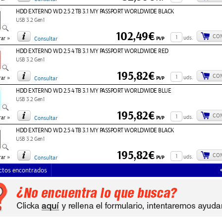
HDD EXTERNO WD 2.5 2 TB 3.1 MY PASSPORT WORLDWIDE BLACK
USB 3.2 Gen1
102,49€
CO
»
uds.
PVP
ar
Consultar
HDD EXTERNO WD 2.5 4 TB 3.1 MY PASSPORT WORLDWIDE RED
USB 3.2 Gen1
195,82€
CO
»
uds.
PVP
ar
Consultar
HDD EXTERNO WD 2.5 4 TB 3.1 MY PASSPORT WORLDWIDE BLUE
USB 3.2 Gen1
195,82€
CO
»
uds.
PVP
ar
Consultar
HDD EXTERNO WD 2.5 4 TB 3.1 MY PASSPORT WORLDWIDE BLACK
USB 3.2 Gen1
195,82€
CO
»
uds.
PVP
ar
Consultar
ctos encontrados