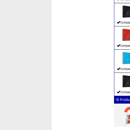
Compar
Compar
Compar
Compar
18 Produ