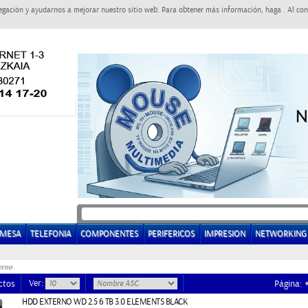
egación y ayudarnos a mejorar nuestro sitio web. Para obtener más información, haga . Al con
EMESA
TELEFONIA
COMPONENTES
PERIFERICOS
IMPRESION
NETWORKING
erno
Ver:
ctos
Página:
HDD EXTERNO WD 2.5 6 TB 3.0 ELEMENTS BLACK