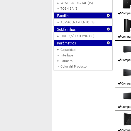
WESTERN DIGITAL (15)
TOSHIBA (3)
Compar
Familias
ALMACENAMIENTO (18)
Subfamilias
HDD 2,5" EXTERNO (18)
Compar
Parámetros
Capacidad
Interface
Compar
Formato
Color del Producto
Compar
Compar
Compar