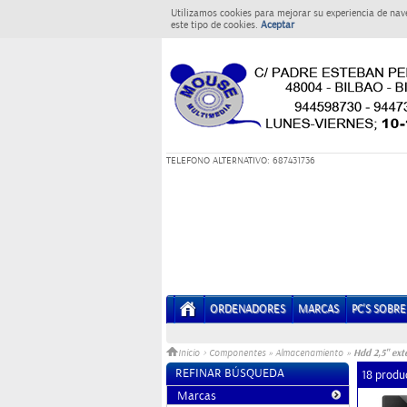
Utilizamos cookies para mejorar su experiencia de nav
este tipo de cookies.
Aceptar
T
ELEFONO ALTERNATIVO: 687431736
ORDENADORES
MARCAS
PC'S SOBR
Hdd 2,5" ext
Inicio
>
Componentes
»
Almacenamiento
»
REFINAR BÚSQUEDA
18 produ
Marcas