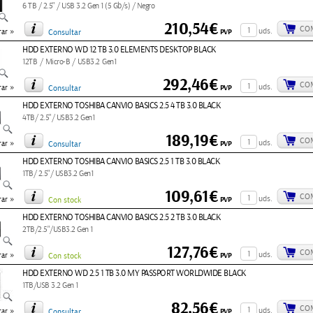
6 TB / 2.5" / USB 3.2 Gen 1 (5 Gb/s) / Negro
210,54€
CO
»
uds.
PVP
ar
Consultar
HDD EXTERNO WD 12 TB 3.0 ELEMENTS DESKTOP BLACK
12TB / Micro-B / USB3.2 Gen1
292,46€
CO
»
uds.
PVP
ar
Consultar
HDD EXTERNO TOSHIBA CANVIO BASICS 2.5 4 TB 3.0 BLACK
4TB/ 2.5"/ USB3.2 Gen1
189,19€
CO
»
uds.
PVP
ar
Consultar
HDD EXTERNO TOSHIBA CANVIO BASICS 2.5 1 TB 3.0 BLACK
1TB/ 2.5"/ USB3.2 Gen1
109,61€
CO
»
uds.
PVP
ar
Con stock
HDD EXTERNO TOSHIBA CANVIO BASICS 2.5 2 TB 3.0 BLACK
2TB/2.5"/USB3.2 Gen 1
127,76€
CO
»
uds.
PVP
ar
Con stock
HDD EXTERNO WD 2.5 1 TB 3.0 MY PASSPORT WORLDWIDE BLACK
1TB/USB 3.2 Gen 1
82,56€
CO
»
uds.
PVP
ar
Consultar