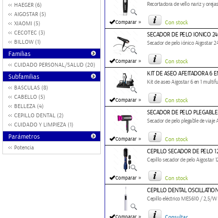
Recortadora de vello nariz y oreja
HAEGER (6)
AIGOSTAR (5)
»
Comparar
Con stock
XIAOMI (5)
CECOTEC (3)
SECADOR DE PELO IONICO 2
BILLOW (1)
Secador de pelo iónico Aigostar
Familias
»
Comparar
Con stock
CUIDADO PERSONAL/SALUD (20)
KIT DE ASEO AFEITADORA 6 
Subfamilias
Kit de aseo Aigostar 6 en 1 multif
BASCULAS (8)
CABELLO (5)
»
Comparar
Con stock
BELLEZA (4)
SECADOR DE PELO PLEGABLE
CEPILLO DENTAL (2)
Secador de pelo plegable de viaje
CUIDADO Y LIMPIEZA (1)
Parámetros
»
Comparar
Con stock
Potencia
CEPILLO SECADOR DE PELO 1
Cepillo secador de pelo Aigostar
»
Comparar
Con stock
CEPILLO DENTAL OSCILLATIO
Cepillo eléctrico MES610 / 2,5/W 
»
Comparar
Consultar