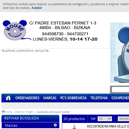
Utilizamos cookies para mejorar su experiencia de navegación y ayudarnos a mejorar nuestro
este tipo de cookies.
Aceptar
T
ELEFONO ALTERNATIVO: 687431736
ORDENADORES
MARCAS
PC'S SOBREMESA
TELEFONIA
COMPONE
Cuidado personal/salud
Inicio
>
Electro/hogar
»
REFINAR BÚSQUEDA
Ver:
20 productos
Marcas
RECORTADORA PARA VELLO D