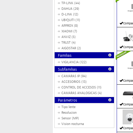
TP-LINK (44)
DAHUA (29)
D-LINK (12)
UBIQUITI (11)
Compar
APPROX (8)
XIAOMI (7)
ANVIZ (5)
TRUST (4)
Compar
AIGOSTAR (2)
Familias
VIGILANCIA (122)
Subfamilias
CAMARAS IP (94)
Compar
ACCESORIOS (13)
CONTROL DE ACCESOS (11)
CAMARAS ANALOGICAS (4)
Parámetros
Compar
Tipo lente
Resolucion
Sensor (MP)
Vision nocturna
Compar