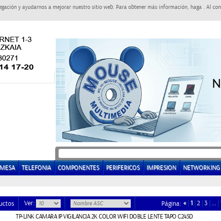
egación y ayudarnos a mejorar nuestro sitio web. Para obtener más información, haga . Al con
EMESA
TELEFONIA
COMPONENTES
PERIFERICOS
IMPRESION
NETWORKING
Ver:
«
1
2
3
…
uctos
Página:
TP-LINK CAMARA IP VIGILANCIA 2K COLOR WIFI DOBLE LENTE TAPO C245D