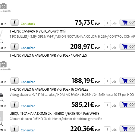
75,73€
CO
»
uds.
PVP
ar
Con stock
TP-LINK CAMARA IP VIGI C340-W(4mm)
TIPO BULLET/ 4MP/ OP55/ WI-FI/ VISIÓN NOCTURNA A COLOR/ H.265+/ CONTROL CON APP
208,97€
CO
»
uds.
PVP
ar
Consultar
TP-LINK VIDEO GRABADOR NVR VIGI PoE+ 4 CANALES
188,19€
CO
»
uds.
PVP
ar
Consultar
TP-LINK VIDEO GRABADOR NVR VIGI PoE+ 16 CANALES
Videograbadora NVR IP 16 canales / HDMI 4K & VGA / H.265+ / 2× SATA hasta 10 TB por HDD
585,21€
CO
»
uds.
PVP
ar
Consultar
UBIQUITI CAMARA DOME 2K INTERIOR/EXTERIOR PoE WHITE
Cámara de techo PoE HD 2K de interior/exterior de próxima generación
220,36€
CO
»
uds.
PVP
ar
Consultar