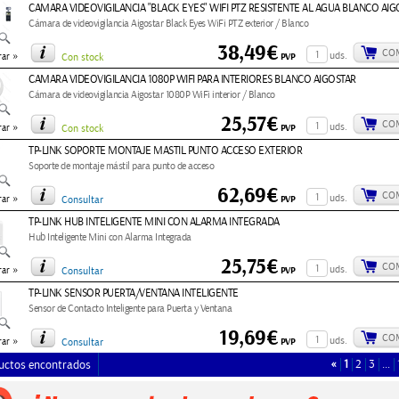
CAMARA VIDEOVIGILANCIA "BLACK EYES" WIFI PTZ RESISTENTE AL AGUA BLANCO AIG
Cámara de videovigilancia Aigostar Black Eyes WiFi PTZ exterior / Blanco
38,49€
CO
»
uds.
PVP
ar
Con stock
CAMARA VIDEOVIGILANCIA 1080P WIFI PARA INTERIORES BLANCO AIGOSTAR
Cámara de videovigilancia Aigostar 1080P WiFi interior / Blanco
25,57€
CO
»
uds.
PVP
ar
Con stock
TP-LINK SOPORTE MONTAJE MASTIL PUNTO ACCESO EXTERIOR
Soporte de montaje mástil para punto de acceso
62,69€
CO
»
uds.
PVP
ar
Consultar
TP-LINK HUB INTELIGENTE MINI CON ALARMA INTEGRADA
Hub Inteligente Mini con Alarma Integrada
25,75€
CO
»
uds.
PVP
ar
Consultar
TP-LINK SENSOR PUERTA/VENTANA INTELIGENTE
Sensor de Contacto Inteligente para Puerta y Ventana
19,69€
CO
»
uds.
PVP
ar
Consultar
«
1
2
3
…
uctos encontrados