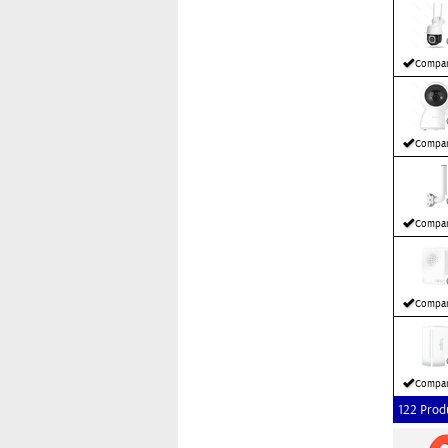
Compar
Compar
Compar
Compar
Compar
122 Prod