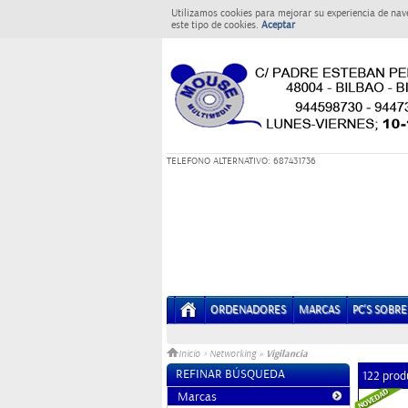
Utilizamos cookies para mejorar su experiencia de nav
este tipo de cookies.
Aceptar
T
ELEFONO ALTERNATIVO: 687431736
ORDENADORES
MARCAS
PC'S SOBR
Vigilancia
Inicio
>
Networking
»
REFINAR BÚSQUEDA
122 prod
Marcas