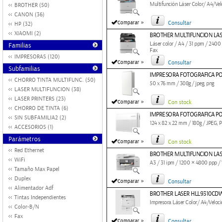
Multifunción Láser Color/ A4/Vel
BROTHER (50)
CANON (36)
»
Comparar
Consultar
HP (32)
XIAOMI (2)
BROTHER MULTIFUNCION LA
Láser color / A4 / 31 ppm / 2400
Familias
Fax
IMPRESORAS (120)
»
Comparar
Consultar
Subfamilias
IMPRESORA FOTOGRAFICA PO
CHORRO TINTA MULTIFUNC. (50)
50 x 76 mm / 308g / jpeg, png
LASER MULTIFUNCION (38)
LASER PRINTERS (23)
»
Comparar
Con stock
CHORRO DE TINTA (6)
IMPRESORA FOTOGRAFICA PO
SIN SUBFAMILIA2 (2)
124 x 82 x 22 mm / 180g / JPEG, 
ACCESORIOS (1)
Parámetros
»
Comparar
Con stock
Red Ethernet
BROTHER MULTIFUNCION LA
WiFi
A3 / 31 ipm / 1200 × 4800 ppp / W
Tamaño Max Papel
Duplex
»
Comparar
Consultar
Alimentador Adf
BROTHER LASER HLL9310CD
Tintas Independientes
Impresora Láser Color/ A4/Veloci
Color-B/N
Fax
»
Comparar
Consultar