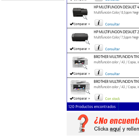
HP MULTIFUNCION DESKJET 4
Multifunción Color/ 8,5ppm Neg
»
Comparar
Consultar
HP MULTIFUNCION DESKJET 2
Multifunción Color/ 7,5ppm Negr
»
Comparar
Consultar
BROTHER MULTIFUNCION TI
multifunción color / A3 / Copia, i
»
Comparar
Consultar
BROTHER MULTIFUNCION TIN
multifunción color / A3 / Copia, i
»
Comparar
Con stock
120 Productos encontrados