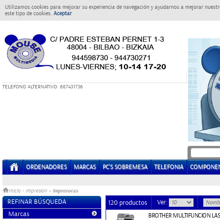
Utilizamos cookies para mejorar su experiencia de navegación y ayudarnos a mejorar nuestro
este tipo de cookies.
Aceptar
T
ELEFONO ALTERNATIVO: 687431736
ORDENADORES
MARCAS
PC'S SOBREMESA
TELEFONIA
COMPONE
Impresoras
Inicio
>
Impresion
»
REFINAR BÚSQUEDA
Ver:
120 productos
Marcas
BROTHER MULTIFUNCION LA