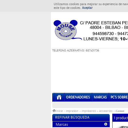
Utilizamos cookies para mejorar su experiencia de nav
este tipo de cookies.
Aceptar
T
ELEFONO ALTERNATIVO: 687431736
ORDENADORES
MARCAS
PC'S SOBR
Canon
Inicio
>
Impresion
»
Impresoras
»
Accesorios
»
REFINAR BÚSQUEDA
1 produc
Marcas