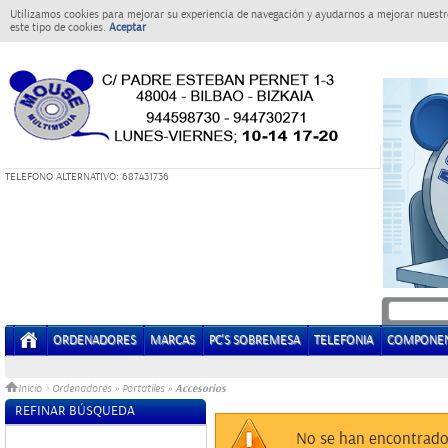
Utilizamos cookies para mejorar su experiencia de navegación y ayudarnos a mejorar nuestro
este tipo de cookies.
Aceptar
T
ELEFONO ALTERNATIVO: 687431736
ORDENADORES
MARCAS
PC'S SOBREMESA
TELEFONIA
COMPONE
Accesorios
Inicio
>
Ordenadores
»
Portatiles
»
REFINAR BÚSQUEDA
Sin datos
No se han encontrado