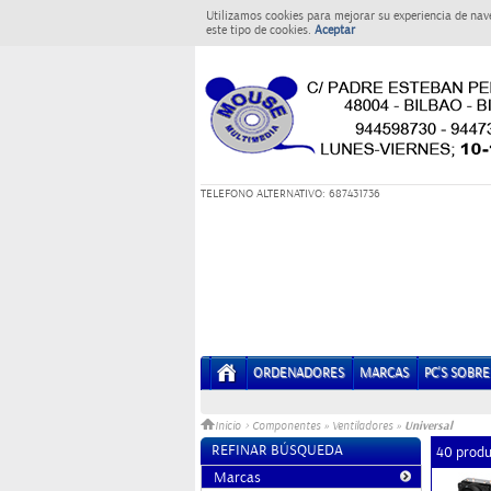
Utilizamos cookies para mejorar su experiencia de nav
este tipo de cookies.
Aceptar
T
ELEFONO ALTERNATIVO: 687431736
ORDENADORES
MARCAS
PC'S SOBR
Universal
Inicio
>
Componentes
»
Ventiladores
»
REFINAR BÚSQUEDA
40 produ
Marcas