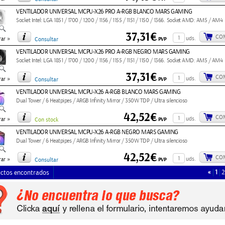
VENTILADOR UNIVERSAL MCPU-X26 PRO A-RGB BLANCO MARS GAMING
Socket Intel: LGA 1851 / 1700 / 1200 / 1156 / 1155 / 1151 / 1150 / 1366. Socket AMD: AM5 / AM4
37,31€
CO
»
uds.
PVP
ar
Consultar
VENTILADOR UNIVERSAL MCPU-X26 PRO A-RGB NEGRO MARS GAMING
Socket Intel: LGA 1851 / 1700 / 1200 / 1156 / 1155 / 1151 / 1150 / 1366. Socket AMD: AM5 / AM4
37,31€
CO
»
uds.
PVP
ar
Consultar
VENTILADOR UNIVERSAL MCPU-X26 A-RGB BLANCO MARS GAMING
Dual Tower / 6 Heatpipes / ARGB Infinity Mirror / 350W TDP / Ultra silencioso
42,52€
CO
»
uds.
PVP
ar
Con stock
VENTILADOR UNIVERSAL MCPU-X26 A-RGB NEGRO MARS GAMING
Dual Tower / 6 Heatpipes / ARGB Infinity Mirror / 350W TDP / Ultra silencioso
42,52€
CO
»
uds.
PVP
ar
Consultar
«
1
2
ctos encontrados