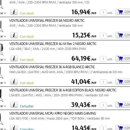
AM5 / AM4 / 200–2300 RPM PWM / Ventilador 100 mm / CO
16,94€
CO
»
uds.
PVP
ar
Con stock
VENTILADOR UNIVERSAL FREEZER 8A NEGRO ARCTIC
AM5 / AM4 / 200–2300 RPM PWM / Ventilador 100 mm
15,25€
CO
»
uds.
PVP
ar
Con stock
VENTILADOR UNIVERSAL FREEZER 4U-M Rev 2 NEGRO ARCTIC
LGA 4189 / 3647 / AM4 / 2x120 mm / 400–2300 RPM PWM
64,19€
CO
»
uds.
PVP
ar
Con stock
VENTILADOR UNIVERSAL FREEZER 36 A-RGB BLANCO ARCTIC
Intel LGA1851, LGA1700 | AMD AM5, AM4 / 2000 RPM PWM / 2 Ventiladores de 120 mm
41,04€
CO
»
uds.
PVP
ar
Con stock
VENTILADOR UNIVERSAL FREEZER 36 A-RGB EDITION BLACK NEGRO ARCTIC
LGA1851, LGA1700 / AM5 / AM4 / 200–2000 RPM PWM / Ventilador 120 mm
39,43€
CO
»
uds.
PVP
ar
Consultar
VENTILADOR UNIVERSAL MCPU-XPRO NEGRO MARS GAMING
LGA 1851/1700 / AM5-AM4 / Hasta 2600 rpm / TDP 190W / Ventilador 90 mm
14,45€
CO
»
uds.
PVP
ar
Consultar