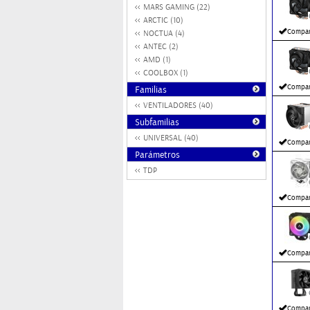
MARS GAMING (22)
ARCTIC (10)
Compar
NOCTUA (4)
ANTEC (2)
AMD (1)
COOLBOX (1)
Compar
Familias
VENTILADORES (40)
Subfamilias
UNIVERSAL (40)
Compar
Parámetros
TDP
Compar
Compar
Compar