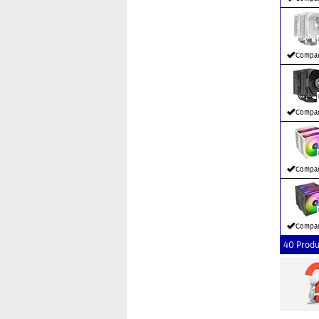
Compar
Compar
Compar
Compar
40 Produ