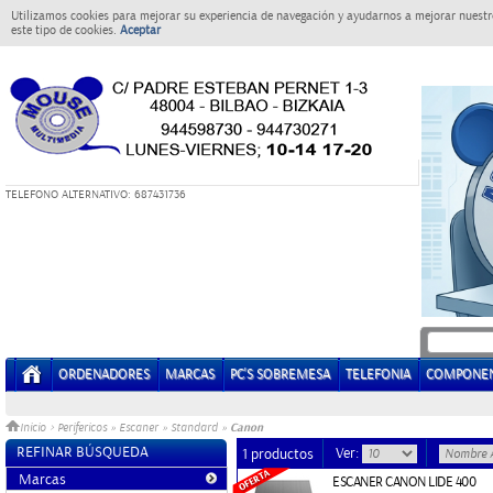
Utilizamos cookies para mejorar su experiencia de navegación y ayudarnos a mejorar nuestro
este tipo de cookies.
Aceptar
T
ELEFONO ALTERNATIVO: 687431736
ORDENADORES
MARCAS
PC'S SOBREMESA
TELEFONIA
COMPONE
Canon
Inicio
>
Perifericos
»
Escaner
»
Standard
»
REFINAR BÚSQUEDA
Ver:
1 productos
Marcas
ESCANER CANON LIDE 400