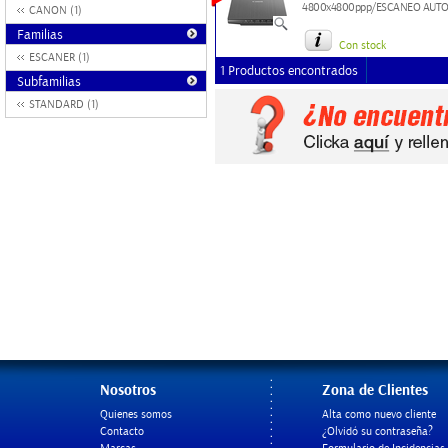
4800x4800ppp/ESCANEO AUTOM
CANON (1)
Familias
Con stock
ESCANER (1)
1 Productos encontrados
Subfamilias
STANDARD (1)
Nosotros
Zona de Clientes
Quienes somos
Alta como nuevo cliente
Contacto
¿Olvidó su contraseña?