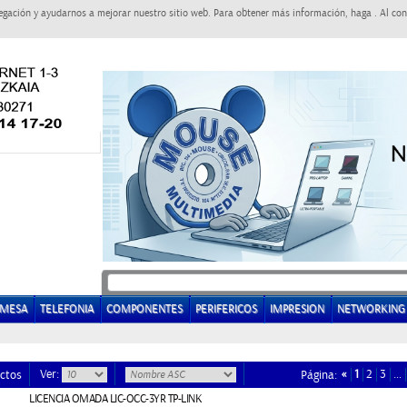
egación y ayudarnos a mejorar nuestro sitio web. Para obtener más información, haga . Al con
EMESA
TELEFONIA
COMPONENTES
PERIFERICOS
IMPRESION
NETWORKING
Ver:
«
1
2
3
…
ctos
Página:
LICENCIA OMADA LIC-OCC-3YR TP-LINK