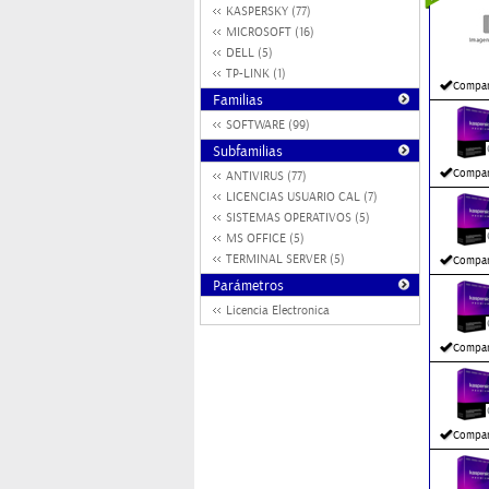
KASPERSKY (77)
MICROSOFT (16)
DELL (5)
TP-LINK (1)
Compar
Familias
SOFTWARE (99)
Subfamilias
Compar
ANTIVIRUS (77)
LICENCIAS USUARIO CAL (7)
SISTEMAS OPERATIVOS (5)
MS OFFICE (5)
TERMINAL SERVER (5)
Compar
Parámetros
Licencia Electronica
Compar
Compar