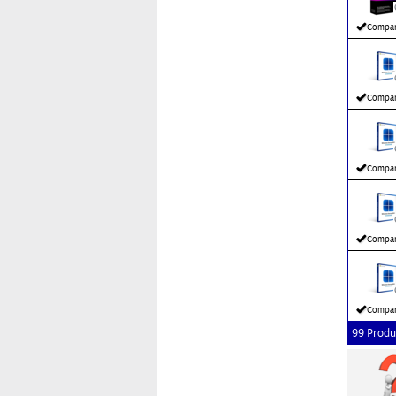
Compar
Compar
Compar
Compar
Compar
99 Produ