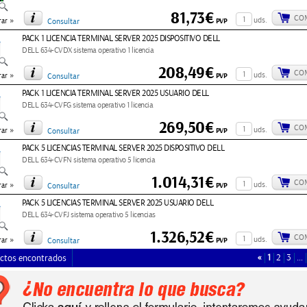
81,73€
CO
»
uds.
PVP
ar
Consultar
PACK 1 LICENCIA TERMINAL SERVER 2025 DISPOSITIVO DELL
DELL 634-CVDX sistema operativo 1 licencia
208,49€
CO
»
uds.
PVP
ar
Consultar
PACK 1 LICENCIA TERMINAL SERVER 2025 USUARIO DELL
DELL 634-CVFG sistema operativo 1 licencia
269,50€
CO
»
uds.
PVP
ar
Consultar
PACK 5 LICENCIAS TERMINAL SERVER 2025 DISPOSITIVO DELL
DELL 634-CVFN sistema operativo 5 licencia
1.014,31€
CO
»
uds.
PVP
ar
Consultar
PACK 5 LICENCIAS TERMINAL SERVER 2025 USUARIO DELL
DELL 634-CVFJ sistema operativo 5 licencias
1.326,52€
CO
»
uds.
PVP
ar
Consultar
«
1
2
3
…
ctos encontrados