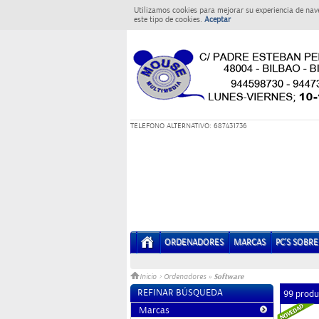
Utilizamos cookies para mejorar su experiencia de nav
este tipo de cookies.
Aceptar
T
ELEFONO ALTERNATIVO: 687431736
ORDENADORES
MARCAS
PC'S SOBR
Software
Inicio
>
Ordenadores
»
REFINAR BÚSQUEDA
99 produ
Marcas