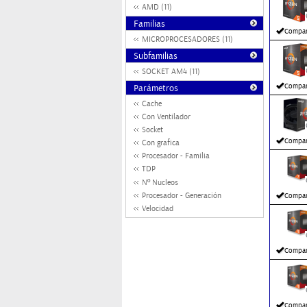
AMD (11)
Familias
Compar
MICROPROCESADORES (11)
Subfamilias
SOCKET AM4 (11)
Compar
Parámetros
Cache
Con Ventilador
Socket
Compar
Con grafica
Procesador - Familia
TDP
Nº Nucleos
Procesador - Generación
Compar
Velocidad
Compar
Compar