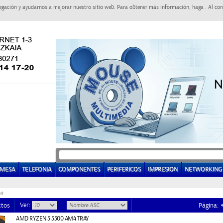
egación y ayudarnos a mejorar nuestro sitio web. Para obtener más información, haga . Al con
EMESA
TELEFONIA
COMPONENTES
PERIFERICOS
IMPRESION
NETWORKING
m4
Ver:
ctos
Página:
AMD RYZEN 5 5500 AM4 TRAY