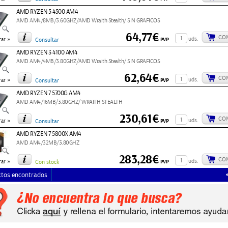
AMD RYZEN 5 4500 AM4
AMD AM4/8MB/3.60GHZ/AMD Wraith Stealth/ SIN GRAFICOS
64,77€
CO
»
uds.
PVP
ar
Consultar
AMD RYZEN 3 4100 AM4
AMD AM4/4MB/3.80GHZ/AMD Wraith Stealth/ SIN GRAFICOS
62,64€
CO
»
uds.
PVP
ar
Consultar
AMD RYZEN 7 5700G AM4
AMD AM4/16MB/3.80GHZ/ WRAITH STEALTH
230,61€
CO
»
uds.
PVP
ar
Consultar
AMD RYZEN 7 5800X AM4
AMD AM4/32MB/3.80GHZ
283,28€
CO
»
uds.
PVP
ar
Con stock
ctos encontrados