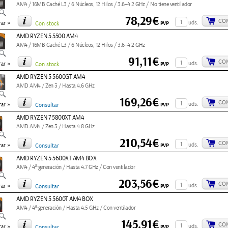
AM4 / 16MB Caché L3 / 6 Núcleos, 12 Hilos / 3.6–4.2 GHz / No tiene ventilador
78,29€
CO
»
uds.
PVP
ar
Con stock
AMD RYZEN 5 5500 AM4
AM4 / 16MB Caché L3 / 6 Núcleos, 12 Hilos / 3.6–4.2 GHz
91,11€
CO
»
uds.
PVP
ar
Con stock
AMD RYZEN 5 5600GT AM4
AMD AM4 / Zen 3 / Hasta 4.6 GHz
169,26€
CO
»
uds.
PVP
ar
Consultar
AMD RYZEN 7 5800XT AM4
AMD AM4 / Zen 3 / Hasta 4.8 GHz
210,54€
CO
»
uds.
PVP
ar
Consultar
AMD RYZEN 5 5600XT AM4 BOX
AM4 / 4ª generación / Hasta 4.7 GHz / Con ventilador
203,56€
CO
»
uds.
PVP
ar
Consultar
AMD RYZEN 5 5600T AM4 BOX
AM4 / 4ª generación / Hasta 4.5 GHz / Con ventilador
145,91€
CO
»
uds.
PVP
ar
Consultar