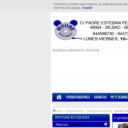
Utilizamos cookies para mejorar su experiencia de nav
este tipo de cookies.
Aceptar
T
ELEFONO ALTERNATIVO: 687431736
ORDENADORES
MARCAS
PC'S SOBR
Socket a
Inicio
>
Componentes
»
Microprocesadores
»
REFINAR BÚSQUEDA
11 produ
Marcas