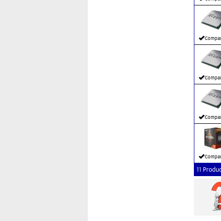
Compar
Compar
Compar
Compar
11 Produ