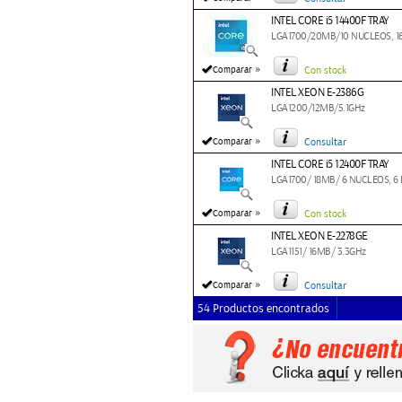
INTEL CORE i5 14400F TRAY
LGA1700/20MB/10 NUCLEOS, 16 
»
Comparar
Con stock
INTEL XEON E-2386G
LGA1200/12MB/5.1GHz
»
Comparar
Consultar
INTEL CORE i5 12400F TRAY
LGA1700/ 18MB/ 6 NUCLEOS, 6 
»
Comparar
Con stock
INTEL XEON E-2278GE
LGA1151/ 16MB/ 3.3GHz
»
Comparar
Consultar
54 Productos encontrados