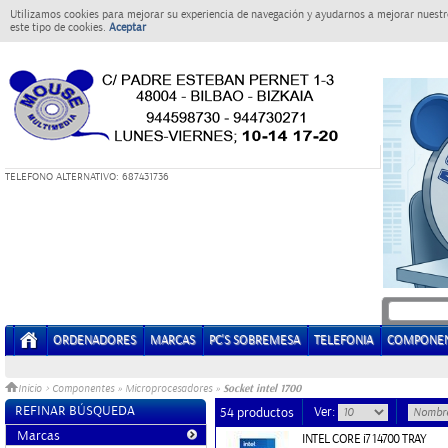
Utilizamos cookies para mejorar su experiencia de navegación y ayudarnos a mejorar nuestro
este tipo de cookies.
Aceptar
T
ELEFONO ALTERNATIVO: 687431736
ORDENADORES
MARCAS
PC'S SOBREMESA
TELEFONIA
COMPONE
Socket intel 1700
Inicio
>
Componentes
»
Microprocesadores
»
REFINAR BÚSQUEDA
Ver:
54 productos
Marcas
INTEL CORE i7 14700 TRAY