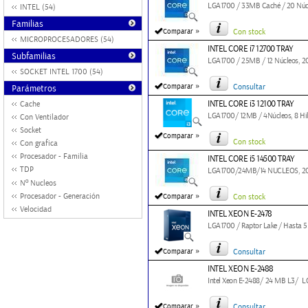
LGA1700 / 33MB Caché / 20 Núcleo
INTEL (54)
Familias
»
Comparar
Con stock
MICROPROCESADORES (54)
INTEL CORE i7 12700 TRAY
Subfamilias
LGA1700 / 25MB / 12 Núcleos, 20 
SOCKET INTEL 1700 (54)
»
Comparar
Consultar
Parámetros
INTEL CORE i3 12100 TRAY
Cache
LGA1700/ 12MB / 4Núcleos, 8 Hil
Con Ventilador
Socket
»
Comparar
Con stock
Con grafica
Procesador - Familia
INTEL CORE i5 14500 TRAY
TDP
LGA1700/24MB/14 NUCLEOS, 20 H
Nº Nucleos
»
Procesador - Generación
Comparar
Con stock
Velocidad
INTEL XEON E-2478
LGA1700 / Raptor Lake / Hasta 
»
Comparar
Consultar
INTEL XEON E-2488
Intel Xeon E-2488/ 24 MB L3/ L
»
Comparar
Consultar