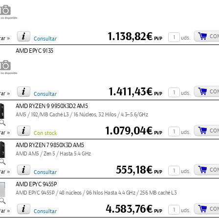
1.138,82€
CO
»
uds.
PVP
ar
Consultar
AMD EPYC 9135
1.411,43€
CO
»
uds.
PVP
ar
Consultar
AMD RYZEN 9 9950X3D2 AM5
AM5 / 192/MB Caché L3 / 16 Núcleos, 32 Hilos / 4.3–5.6/GHz
1.079,04€
CO
»
uds.
PVP
ar
Con stock
AMD RYZEN 7 9850X3D AM5
AMD AM5 / Zen 5 / Hasta 5.4 GHz
555,18€
CO
»
uds.
PVP
ar
Consultar
AMD EPYC 9455P
AMD EPYC 9455P / 48 núcleos / 96 hilos Hasta 4.4 GHz / 256 MB caché L3
4.583,76€
CO
»
uds.
PVP
ar
Consultar