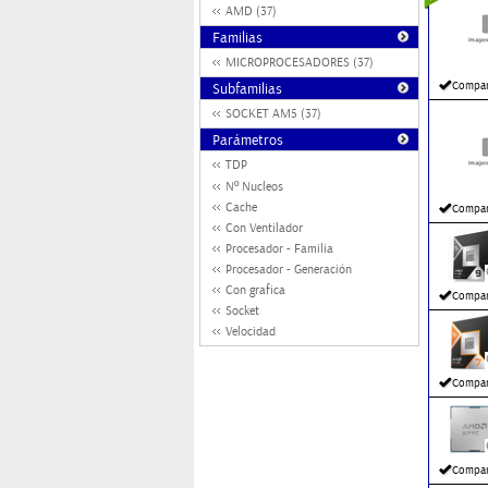
AMD (37)
Familias
MICROPROCESADORES (37)
Compar
Subfamilias
SOCKET AM5 (37)
Parámetros
TDP
Nº Nucleos
Cache
Compar
Con Ventilador
Procesador - Familia
Procesador - Generación
Con grafica
Compar
Socket
Velocidad
Compar
Compar