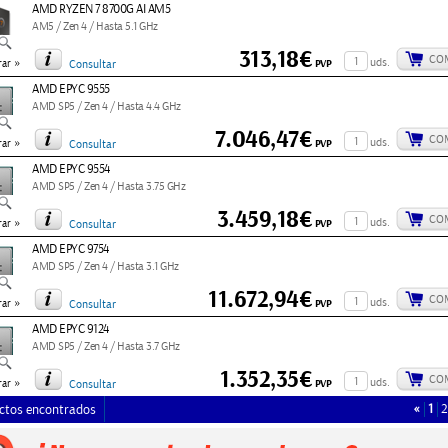
AMD RYZEN 7 8700G AI AM5
AM5 / Zen 4 / Hasta 5.1 GHz
313,18€
CO
»
uds.
PVP
ar
Consultar
AMD EPYC 9555
AMD SP5 / Zen 4 / Hasta 4.4 GHz
7.046,47€
CO
»
uds.
PVP
ar
Consultar
AMD EPYC 9554
AMD SP5 / Zen 4 / Hasta 3.75 GHz
3.459,18€
CO
»
uds.
PVP
ar
Consultar
AMD EPYC 9754
AMD SP5 / Zen 4 / Hasta 3.1 GHz
11.672,94€
CO
»
uds.
PVP
ar
Consultar
AMD EPYC 9124
AMD SP5 / Zen 4 / Hasta 3.7 GHz
1.352,35€
CO
»
uds.
PVP
ar
Consultar
«
1
2
ctos encontrados