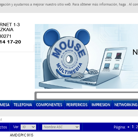
egación y ayudarnos a mejorar nuestro sitio web. Para obtener más información, haga . Al con
EMESA
TELEFONIA
COMPONENTES
PERIFERICOS
IMPRESION
NETWORKING
5
Ver:
«
1
2
ctos
Página:
AMD EPYC 9115