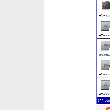
Compar
Compar
Compar
Compar
Compar
37 Produ