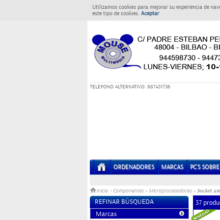
Utilizamos cookies para mejorar su experiencia de nav
este tipo de cookies.
Aceptar
T
ELEFONO ALTERNATIVO: 687431736
ORDENADORES
MARCAS
PC'S SOBR
Socket am
Inicio
>
Componentes
»
Microprocesadores
»
REFINAR BÚSQUEDA
37 produ
Marcas