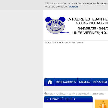
Utilizamos cookies para mejorar su experiencia de nav
este tipo de cookies.
Aceptar
T
ELEFONO ALTERNATIVO: 687431736
ORDENADORES
MARCAS
PC'S SOBR
Accesorios
Inicio
>
Perifericos
»
Tableta digitalizad.
»
REFINAR BÚSQUEDA
Sin datos