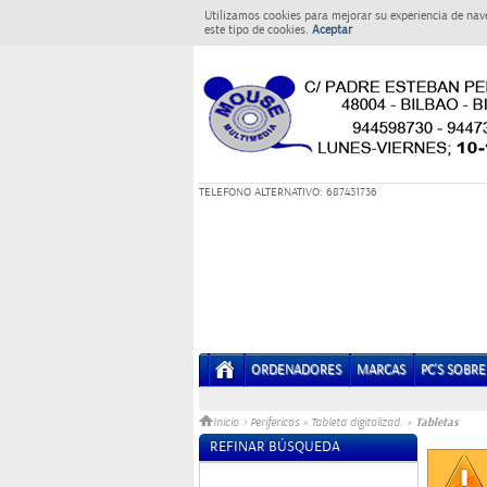
Utilizamos cookies para mejorar su experiencia de nav
este tipo de cookies.
Aceptar
T
ELEFONO ALTERNATIVO: 687431736
ORDENADORES
MARCAS
PC'S SOBR
Tabletas
Inicio
>
Perifericos
»
Tableta digitalizad.
»
REFINAR BÚSQUEDA
Sin datos