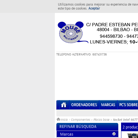
Utilizamos cookies para mejorar su experiencia de nav
este tipo de cookies.
Aceptar
T
ELEFONO ALTERNATIVO: 687431736
ORDENADORES
MARCAS
PC'S SOBR
Socket intel 4677
Inicio
>
Componentes
»
Placas base
»
REFINAR BÚSQUEDA
2 produc
Marcas