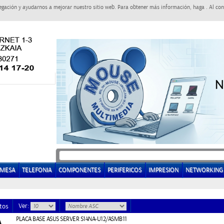
egación y ayudarnos a mejorar nuestro sitio web. Para obtener más información, haga . Al con
EMESA
TELEFONIA
COMPONENTES
PERIFERICOS
IMPRESION
NETWORKING
Ver:
tos
PLACA BASE ASUS SERVER S14NA-U12/ASMB11