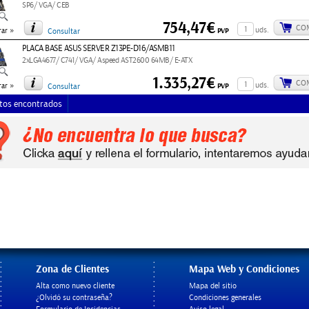
SP6/ VGA/ CEB
754,47€
CO
»
uds.
PVP
ar
Consultar
PLACA BASE ASUS SERVER Z13PE-D16/ASMB11
2xLGA4677/ C741/ VGA/ Aspeed AST2600 64MB/ E-ATX
1.335,27€
CO
»
uds.
PVP
ar
Consultar
tos encontrados
Zona de Clientes
Mapa Web y Condiciones
Alta como nuevo cliente
Mapa del sitio
¿Olvidó su contraseña?
Condiciones generales