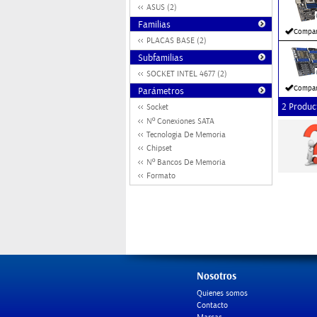
ASUS (2)
Familias
Compar
PLACAS BASE (2)
Subfamilias
SOCKET INTEL 4677 (2)
Compar
Parámetros
2 Produc
Socket
Nº Conexiones SATA
Tecnologia De Memoria
Chipset
Nº Bancos De Memoria
Formato
Nosotros
Quienes somos
Contacto