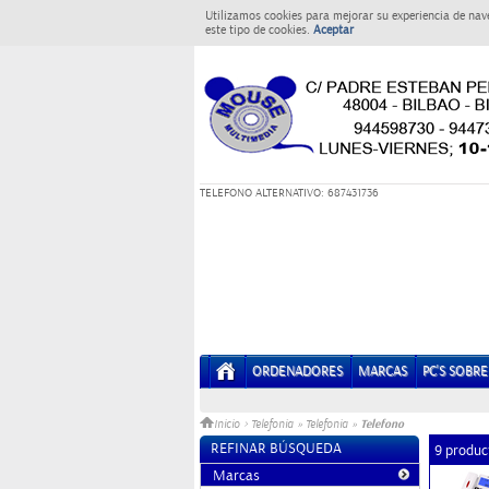
Utilizamos cookies para mejorar su experiencia de nav
este tipo de cookies.
Aceptar
T
ELEFONO ALTERNATIVO: 687431736
ORDENADORES
MARCAS
PC'S SOBR
Telefono
Inicio
>
Telefonia
»
Telefonia
»
REFINAR BÚSQUEDA
9 produc
Marcas