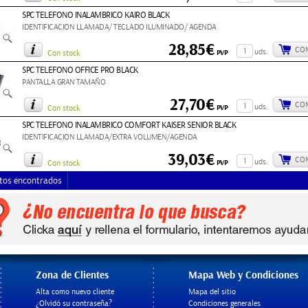
SPC TELEFONO INALAMBRICO KAIRO BLACK
IDENTIFICACION LLAMADA/ TECLADO ILUMINADO/ AGENDA
28,85€
CO
uds.
PVP
Con stock
SPC TELEFONO OFFICE PRO BLACK
PANTALLA GRAN TAMAÑO
27,70€
CO
uds.
PVP
Con stock
SPC TELEFONO INALAMBRICO COMFORT KAISER SENIOR BLACK
IDENTIFICACION LLAMADA/EXTRA VOLUMEN/AGENDA
39,03€
CO
uds.
PVP
Con stock
tos encontrados
Zona de Clientes
Mapa Web y Condiciones
Alta como nuevo cliente
Mapa del sitio
¿Olvidó su contraseña?
Condiciones generales