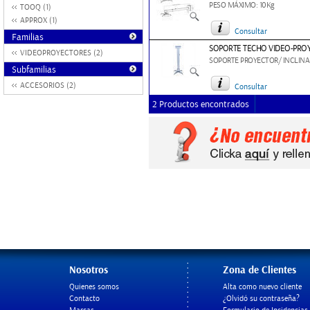
PESO MÁXIMO: 10Kg
TOOQ (1)
APPROX (1)
Consultar
Familias
SOPORTE TECHO VIDEO-PROY
VIDEOPROYECTORES (2)
SOPORTE PROYECTOR/ INCLINA
Subfamilias
ACCESORIOS (2)
Consultar
2 Productos encontrados
Nosotros
Zona de Clientes
Quienes somos
Alta como nuevo cliente
Contacto
¿Olvidó su contraseña?