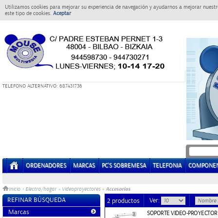
Utilizamos cookies para mejorar su experiencia de navegación y ayudarnos a mejorar nuestro
este tipo de cookies.
Aceptar
T
ELEFONO ALTERNATIVO: 687431736
ORDENADORES
MARCAS
PC'S SOBREMESA
TELEFONIA
COMPONE
Accesorios
Inicio
>
Electro/hogar
»
Videoproyectores
»
REFINAR BÚSQUEDA
Ver:
2 productos
Marcas
SOPORTE VIDEO-PROYECTOR 