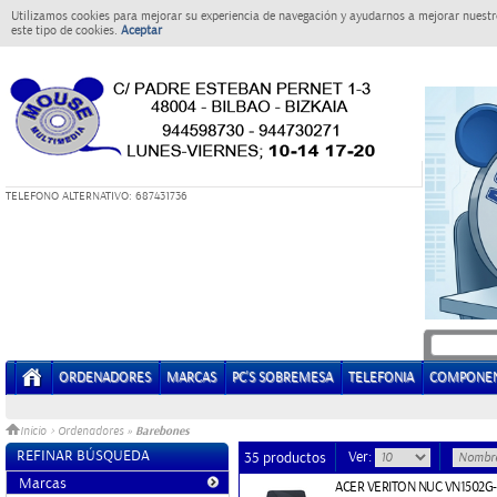
Utilizamos cookies para mejorar su experiencia de navegación y ayudarnos a mejorar nuestro
este tipo de cookies.
Aceptar
T
ELEFONO ALTERNATIVO: 687431736
ORDENADORES
MARCAS
PC'S SOBREMESA
TELEFONIA
COMPONE
Barebones
Inicio
>
Ordenadores
»
REFINAR BÚSQUEDA
Ver:
35 productos
Marcas
ACER VERITON NUC VN1502G