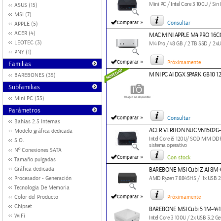
Mini PC / Intel Core 3 100U / Sin 
ASUS (15)
MSI (7)
»
Comparar
Consultar
APPLE (5)
ACER (4)
MAC MINI APPLE M4 PRO 16C
LEOTEC (3)
M4 Pro / 48 GB / 2 TB SSD / 2xU
PNY (1)
»
Comparar
Próximamente
Familias
MINI PC AI DGX SPARK GB10 1
BAREBONES (35)
Subfamilias
Mini PC (35)
Parámetros
»
Comparar
Consultar
Bahias 2.5 Internas
ACER VERITON NUC VN1502G
Modelo gráfica dedicada
Intel Core i5 120U/ SODIMM DDR
S.O.
sistema operativo
Nº Conexiones SATA
»
Comparar
Con stock
Tamaño pulgadas
Gráfica dedicada
BAREBONE MSI Cubi Z AI 8M
Procesador - Generación
AMD Ryzen 7 8845HS / 1x USB 2.0
Tecnologia De Memoria
»
Color del Producto
Comparar
Próximamente
Chipset
BAREBONE MSI Cubi 5 1M-44
WiFi
Intel Core 3 100U / 2x USB 3.2 Ge