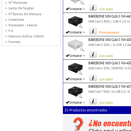
Nº Monitores
Lector De Tarjetas
»
Comparar
Con stock
Nº Bancos De Memoria
BAREBONE MSI Cubi 5 1M-44
Conectores
Intel Core 3 100U / USB-A 2.0 x2,
Procesador - Familia
F.A.
»
Comparar
Próximamente
Memoria Gráfica (VRAM)
BAREBONE MSI Cubi 5 1M-43
Formato
Intel Core 5 120U / 2x USB 3.2 Ge
»
Comparar
Con stock
BAREBONE MSI Cubi 5 1M-43
Intel Core 5 120U /1XHDMI/ 1x D
»
Comparar
Con stock
BAREBONE MSI Cubi 5 1M-43
Intel Core 7 150U /2x USB 2.0, 3x
»
Comparar
Con stock
35 Productos encontrados