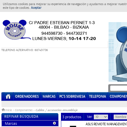
Utilizamos cookies para mejorar su experiencia de navegación y ayudarnos a mejorar nuestro
este tipo de cookies.
Aceptar
T
ELEFONO ALTERNATIVO: 687431736
ORDENADORES
MARCAS
PC'S SOBREMESA
TELEFONIA
COMPONE
Cables / accesorios ensamblaje
Inicio
>
Componentes
»
REFINAR BÚSQUEDA
Ver:
3 productos
Marcas
ASUS REMOTE MANAGEMENT