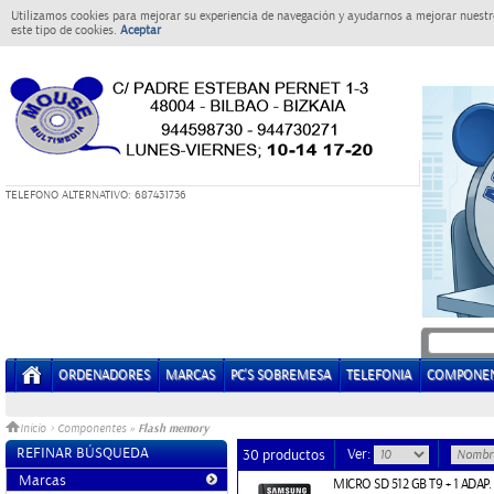
Utilizamos cookies para mejorar su experiencia de navegación y ayudarnos a mejorar nuestro
este tipo de cookies.
Aceptar
T
ELEFONO ALTERNATIVO: 687431736
ORDENADORES
MARCAS
PC'S SOBREMESA
TELEFONIA
COMPONE
Flash memory
Inicio
>
Componentes
»
REFINAR BÚSQUEDA
Ver:
30 productos
Marcas
MICRO SD 512 GB T9 + 1 ADA