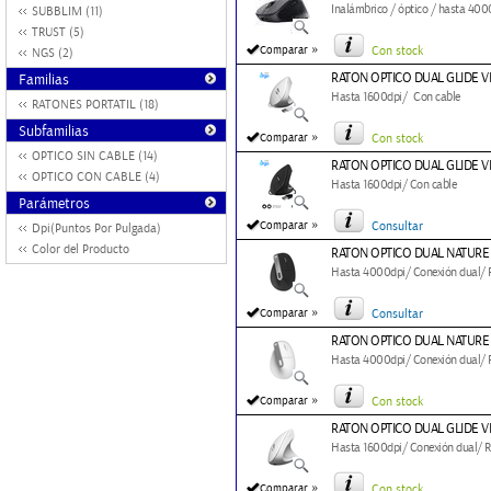
Inalámbrico / óptico / hasta 4000
SUBBLIM (11)
TRUST (5)
»
Comparar
Con stock
NGS (2)
RATON OPTICO DUAL GLIDE 
Familias
Hasta 1600dpi/ Con cable
RATONES PORTATIL (18)
Subfamilias
»
Comparar
Con stock
OPTICO SIN CABLE (14)
RATON OPTICO DUAL GLIDE 
OPTICO CON CABLE (4)
Hasta 1600dpi/ Con cable
Parámetros
»
Comparar
Consultar
Dpi(Puntos Por Pulgada)
Color del Producto
RATON OPTICO DUAL NATURE
Hasta 4000dpi/ Conexión dual/ RF
»
Comparar
Consultar
RATON OPTICO DUAL NATURE
Hasta 4000dpi/ Conexión dual/ RF
»
Comparar
Con stock
RATON OPTICO DUAL GLIDE V
Hasta 1600dpi/ Conexión dual/ RF
»
Comparar
Con stock