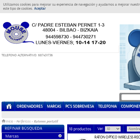
Utilizamos cookies para mejorar su experiencia de navegación y ayudarnos a mejorar nuestro
este tipo de cookies.
Aceptar
T
ELEFONO ALTERNATIVO: 687431736
ORDENADORES
MARCAS
PC'S SOBREMESA
TELEFONIA
COMPONE
Ratones portatil
Inicio
>
Perifericos
»
REFINAR BÚSQUEDA
Ver:
18 productos
Marcas
RATON OPTICO WIRELESS RE