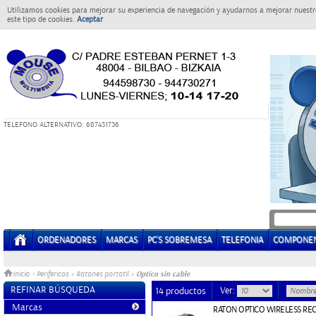
Utilizamos cookies para mejorar su experiencia de navegación y ayudarnos a mejorar nuestro
este tipo de cookies.
Aceptar
T
ELEFONO ALTERNATIVO: 687431736
ORDENADORES
MARCAS
PC'S SOBREMESA
TELEFONIA
COMPONE
Optico sin cable
Inicio
>
Perifericos
»
Ratones portatil
»
REFINAR BÚSQUEDA
Ver:
14 productos
Marcas
RATON OPTICO WIRELESS RE