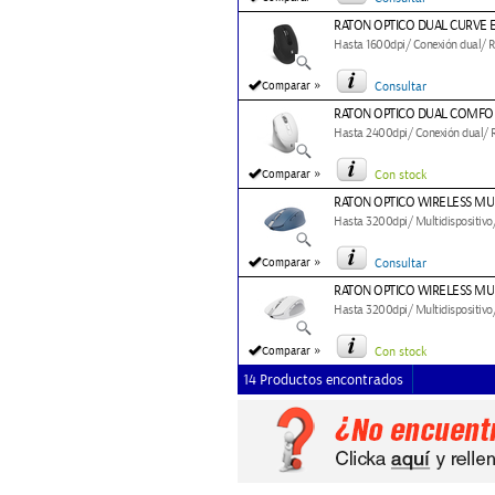
RATON OPTICO DUAL CURVE 
Hasta 1600dpi/ Conexión dual/ RF
»
Comparar
Consultar
RATON OPTICO DUAL COMFOR
Hasta 2400dpi/ Conexión dual/ RF
»
Comparar
Con stock
RATON OPTICO WIRELESS MUL
Hasta 3200dpi/ Multidispositivo/ 
»
Comparar
Consultar
RATON OPTICO WIRELESS MUL
Hasta 3200dpi/ Multidispositivo/ 
»
Comparar
Con stock
14 Productos encontrados