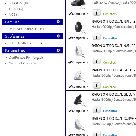
Inalámbrico / óptico / hasta 4000
SUBBLIM (8)
TRUST (5)
»
Comparar
Con stock
NGS (1)
RATON OPTICO DUAL NATURE
Familias
Hasta 4000dpi/ Conexión dual/ RF
RATONES PORTATIL (14)
Subfamilias
»
Comparar
Consultar
OPTICO SIN CABLE (14)
RATON OPTICO DUAL NATURE
Parámetros
Hasta 4000dpi/ Conexión dual/ RF
Dpi(Puntos Por Pulgada)
»
Comparar
Con stock
Color del Producto
RATON OPTICO DUAL GLIDE V
Hasta 1600dpi/ Conexión dual/ RF
»
Comparar
Con stock
RATON OPTICO DUAL GLIDE V
Hasta 1600dpi/ Conexión dual/ RF
»
Comparar
Consultar
RATON OPTICO DUAL CURVE 
Hasta 1600dpi/ Conexión dual/ RF
»
Comparar
Consultar