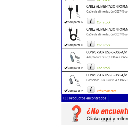
CABLE ALIMENTACION FORMA
Cable de alimentación CEE7/16 a 
»
Comparar
Con stock
CABLE ALIMENTACION FORMA
Cable de alimentación CEE7/16 a 
»
Comparar
Con stock
CONVERSOR USB-C+USB-A/M 3
Adaptador USB-C/USB-A a RJ45 Gi
»
Comparar
Con stock
CONVERSOR USB-C+USB-A/M 3
Conversor USB-C/USB-A a RJ45 Gi
»
Comparar
Próximamente
133 Productos encontrados