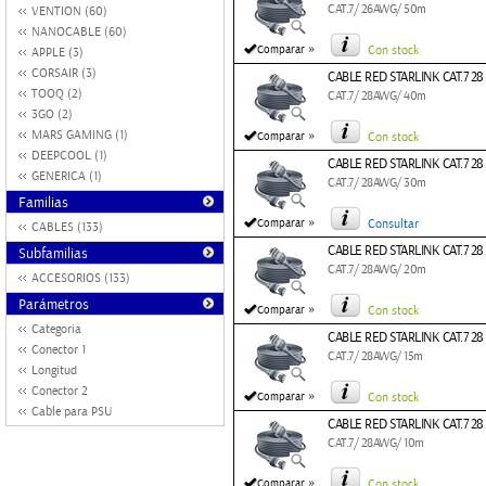
CAT.7/ 26AWG/ 50m
VENTION (60)
NANOCABLE (60)
»
Comparar
Con stock
APPLE (3)
CORSAIR (3)
CABLE RED STARLINK CAT.7 2
TOOQ (2)
CAT.7/ 28AWG/ 40m
3GO (2)
»
MARS GAMING (1)
Comparar
Con stock
DEEPCOOL (1)
CABLE RED STARLINK CAT.7 2
GENERICA (1)
CAT.7/ 28AWG/ 30m
Familias
»
Comparar
Consultar
CABLES (133)
CABLE RED STARLINK CAT.7 2
Subfamilias
CAT.7/ 28AWG/ 20m
ACCESORIOS (133)
Parámetros
»
Comparar
Con stock
Categoria
CABLE RED STARLINK CAT.7 28
Conector 1
CAT.7/ 28AWG/ 15m
Longitud
Conector 2
»
Comparar
Con stock
Cable para PSU
CABLE RED STARLINK CAT.7 28
CAT.7/ 28AWG/ 10m
»
Comparar
Con stock