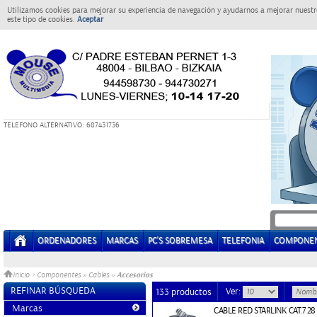
Utilizamos cookies para mejorar su experiencia de navegación y ayudarnos a mejorar nuestro
este tipo de cookies.
Aceptar
T
ELEFONO ALTERNATIVO: 687431736
ORDENADORES
MARCAS
PC'S SOBREMESA
TELEFONIA
COMPONE
Accesorios
Inicio
>
Componentes
»
Cables
»
REFINAR BÚSQUEDA
Ver:
133 productos
Marcas
CABLE RED STARLINK CAT.7 2