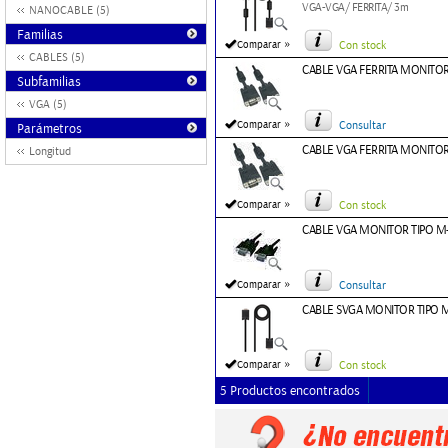
VGA-VGA/ FERRITA/ 3m
NANOCABLE (5)
Familias
»
Comparar
Con stock
CABLES (5)
CABLE VGA FERRITA MONITO
Subfamilias
VGA (5)
»
Comparar
Consultar
Parámetros
CABLE VGA FERRITA MONITO
Longitud
»
Comparar
Con stock
CABLE VGA MONITOR TIPO 
»
Comparar
Consultar
CABLE SVGA MONITOR TIPO 
»
Comparar
Con stock
5 Productos encontrados