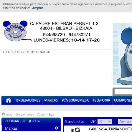
Utilizamos cookies para mejorar su experiencia de navegación y ayudarnos a mejorar nuestro
este tipo de cookies.
Aceptar
T
ELEFONO ALTERNATIVO: 687431736
ORDENADORES
MARCAS
PC'S SOBREMESA
TELEFONIA
COMPONE
Vga
Inicio
>
Componentes
»
Cables
»
REFINAR BÚSQUEDA
Ver:
5 productos
Marcas
CABLE SVGA FERRITA MONIT