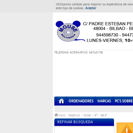
Utilizamos cookies para mejorar su experiencia de nav
este tipo de cookies.
Aceptar
T
ELEFONO ALTERNATIVO: 687431736
ORDENADORES
MARCAS
PC'S SOBR
9" - 10.5"
Inicio
>
Telefonia
»
Tablet
»
REFINAR BÚSQUEDA
Sin datos