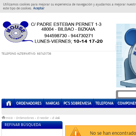
Utilizamos cookies para mejorar su experiencia de navegación y ayudarnos a mejorar nuestro
este tipo de cookies.
Aceptar
T
ELEFONO ALTERNATIVO: 687431736
ORDENADORES
MARCAS
PC'S SOBREMESA
TELEFONIA
COMPONE
E-ink
Inicio
>
Ordenadores
»
E-reader
»
REFINAR BÚSQUEDA
Sin datos
No se han encontrado