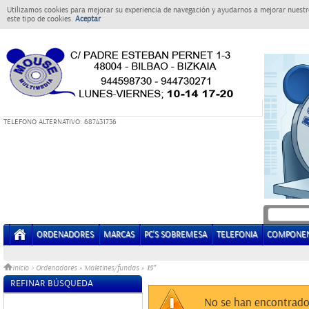
Utilizamos cookies para mejorar su experiencia de navegación y ayudarnos a mejorar nuestro
este tipo de cookies.
Aceptar
T
ELEFONO ALTERNATIVO: 687431736
ORDENADORES
MARCAS
PC'S SOBREMESA
TELEFONIA
COMPONE
15"
Inicio
>
Ordenadores
»
Maletines/fundas
»
REFINAR BÚSQUEDA
Sin datos
No se han encontrado