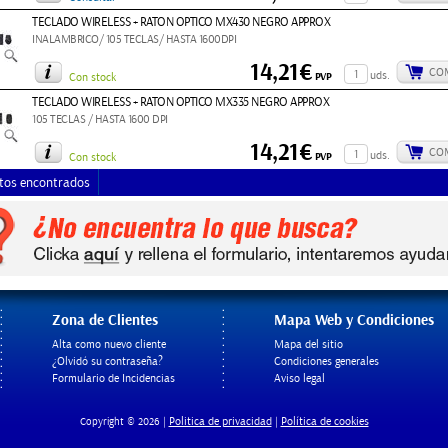
TECLADO WIRELESS + RATON OPTICO MX430 NEGRO APPROX
INALAMBRICO/ 105 TECLAS/ HASTA 1600DPI
14,21€
CO
uds.
PVP
Con stock
TECLADO WIRELESS + RATON OPTICO MX335 NEGRO APPROX
105 TECLAS / HASTA 1600 DPI
14,21€
CO
uds.
PVP
Con stock
tos encontrados
Zona de Clientes
Mapa Web y Condiciones
Alta como nuevo cliente
Mapa del sitio
¿Olvidó su contraseña?
Condiciones generales
Formulario de Incidencias
Aviso legal
Politica de privacidad
Política de cookies
Copyright © 2026 |
|