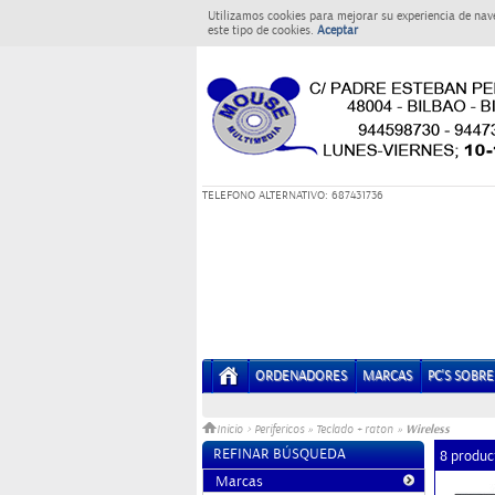
Utilizamos cookies para mejorar su experiencia de nav
este tipo de cookies.
Aceptar
T
ELEFONO ALTERNATIVO: 687431736
ORDENADORES
MARCAS
PC'S SOBR
Wireless
Inicio
>
Perifericos
»
Teclado + raton
»
REFINAR BÚSQUEDA
8 produc
Marcas