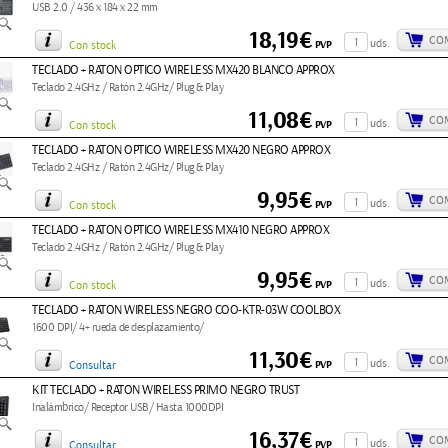
USB 2.0 / 436 x 184 x 22 mm
18,19€
CO
uds.
PVP
Con stock
TECLADO + RATON OPTICO WIRELESS MX420 BLANCO APPROX
Teclado 2.4GHz / Ratón 2.4GHz/ Plug & Play
11,08€
CO
uds.
PVP
Con stock
TECLADO + RATON OPTICO WIRELESS MX420 NEGRO APPROX
Teclado 2.4GHz / Ratón 2.4GHz/ Plug & Play
9,95€
CO
uds.
PVP
Con stock
TECLADO + RATON OPTICO WIRELESS MX410 NEGRO APPROX
Teclado 2.4GHz / Ratón 2.4GHz/ Plug & Play
9,95€
CO
uds.
PVP
Con stock
TECLADO + RATON WIRELESS NEGRO COO-KTR-03W COOLBOX
1600 DPI/ 4+ rueda de desplazamiento/
11,30€
CO
uds.
PVP
Consultar
KIT TECLADO + RATON WIRELESS PRIMO NEGRO TRUST
Inalámbrico/ Receptor USB/ Hasta 1000DPI
16,37€
CO
uds.
PVP
Consultar