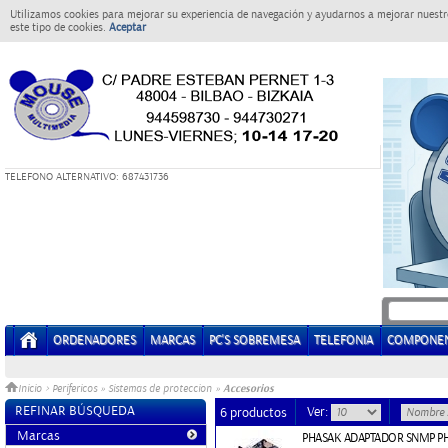
Utilizamos cookies para mejorar su experiencia de navegación y ayudarnos a mejorar nuestro
este tipo de cookies.
Aceptar
T
ELEFONO ALTERNATIVO: 687431736
ORDENADORES
MARCAS
PC'S SOBREMESA
TELEFONIA
COMPONE
Accesorios
Inicio
>
Perifericos
»
Sistemas de proteccion
»
REFINAR BÚSQUEDA
Ver:
6 productos
Marcas
PHASAK ADAPTADOR SNMP P