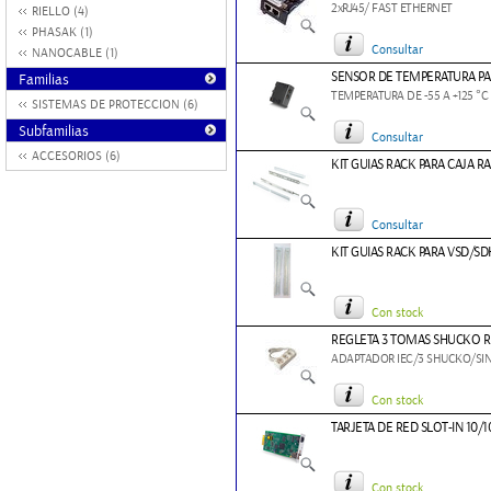
2xRJ45/ FAST ETHERNET
RIELLO (4)
PHASAK (1)
Consultar
NANOCABLE (1)
SENSOR DE TEMPERATURA PA
Familias
TEMPERATURA DE -55 A +125 °C
SISTEMAS DE PROTECCION (6)
Subfamilias
Consultar
ACCESORIOS (6)
KIT GUIAS RACK PARA CAJA R
Consultar
KIT GUIAS RACK PARA VSD/SD
Con stock
REGLETA 3 TOMAS SHUCKO R
ADAPTADOR IEC/3 SHUCKO/SIN
Con stock
TARJETA DE RED SLOT-IN 10/
Con stock