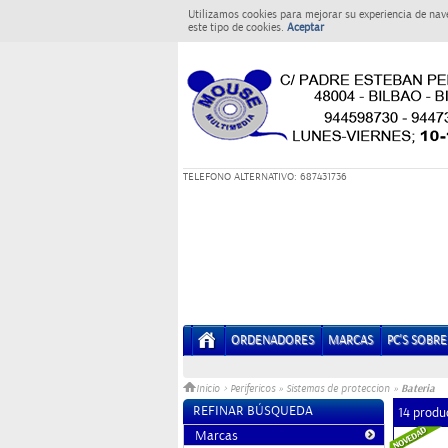
Utilizamos cookies para mejorar su experiencia de nav
este tipo de cookies.
Aceptar
T
ELEFONO ALTERNATIVO: 687431736
ORDENADORES
MARCAS
PC'S SOBR
Bateria
Inicio
>
Perifericos
»
Sistemas de proteccion
»
REFINAR BÚSQUEDA
14 produ
Marcas