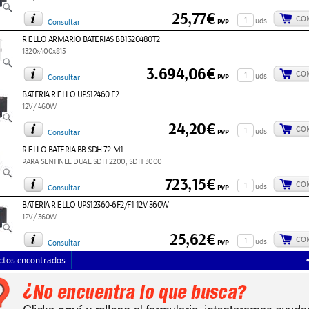
25,77€
CO
uds.
PVP
Consultar
RIELLO ARMARIO BATERIAS BB1320480T2
1320x400x815
3.694,06€
CO
uds.
PVP
Consultar
BATERIA RIELLO UPS12460 F2
12V/ 460W
24,20€
CO
uds.
PVP
Consultar
RIELLO BATERIA BB SDH 72-M1
PARA SENTINEL DUAL SDH 2200, SDH 3000
723,15€
CO
uds.
PVP
Consultar
BATERIA RIELLO UPS12360-6F2/F1 12V 360W
12V/ 360W
25,62€
CO
uds.
PVP
Consultar
ctos encontrados