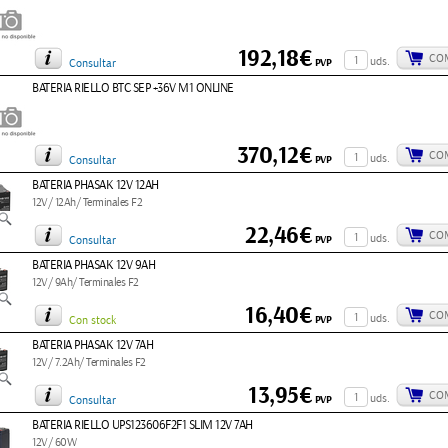
192,18€
CO
uds.
PVP
Consultar
BATERIA RIELLO BTC SEP +36V M1 ONLINE
370,12€
CO
uds.
PVP
Consultar
BATERIA PHASAK 12V 12AH
12V/ 12Ah/ Terminales F2
22,46€
CO
uds.
PVP
Consultar
BATERIA PHASAK 12V 9AH
12V/ 9Ah/ Terminales F2
16,40€
CO
uds.
PVP
Con stock
BATERIA PHASAK 12V 7AH
12V/ 7.2Ah/ Terminales F2
13,95€
CO
uds.
PVP
Consultar
BATERIA RIELLO UPS123606F2F1 SLIM 12V 7AH
12V/ 60W