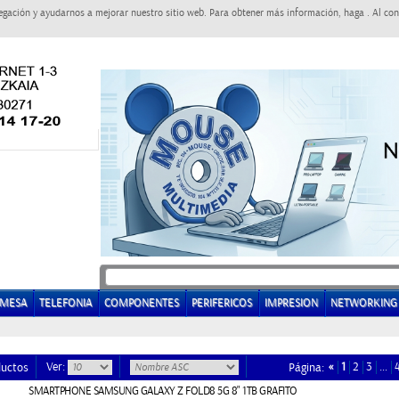
egación y ayudarnos a mejorar nuestro sitio web. Para obtener más información, haga . Al con
EMESA
TELEFONIA
COMPONENTES
PERIFERICOS
IMPRESION
NETWORKING
Ver:
«
1
2
3
…
ductos
Página:
SMARTPHONE SAMSUNG GALAXY Z FOLD8 5G 8" 1TB GRAFITO