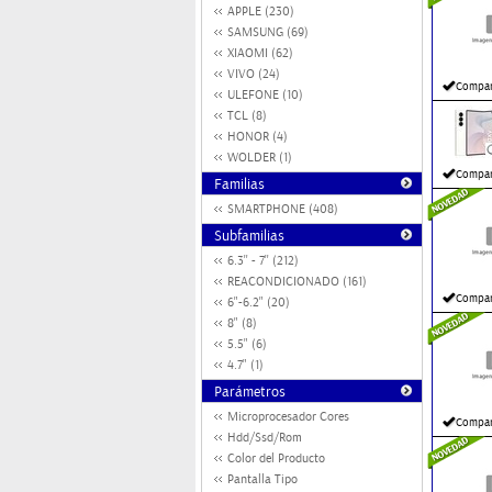
APPLE (230)
SAMSUNG (69)
XIAOMI (62)
VIVO (24)
Compar
ULEFONE (10)
TCL (8)
HONOR (4)
WOLDER (1)
Compar
Familias
SMARTPHONE (408)
Subfamilias
6.3'' - 7'' (212)
REACONDICIONADO (161)
Compar
6"-6.2" (20)
8" (8)
5.5" (6)
4.7" (1)
Parámetros
Microprocesador Cores
Compar
Hdd/Ssd/Rom
Color del Producto
Pantalla Tipo