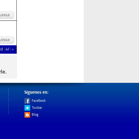
MPRAR
MPRAR
40
41
»
Síguenos en:
Facebook
Twitter
Blog