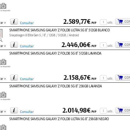
2.589,77€
CO
»
uds.
PVP
ar
Consultar
SMARTPHONE SAMSUNG GALAXY Z FOLD8 ULTRA 5G 8" 512GB BLANCO
Snapdragon 8 Elite Gen 5 / 8" / 12GB / 512GB / Android
2.446,06€
CO
»
uds.
PVP
ar
Consultar
SMARTPHONE SAMSUNG GALAXY Z FOLD8 5G 8" 512GB LAVANDA
2.158,67€
CO
»
uds.
PVP
ar
Consultar
SMARTPHONE SAMSUNG GALAXY Z FOLD8 5G 8" 256GB LAVANDA
2.014,98€
CO
»
uds.
PVP
ar
Consultar
SMARTPHONE SAMSUNG GALAXY Z FOLD8 ULTRA 5G 8" 256GB NEGRO