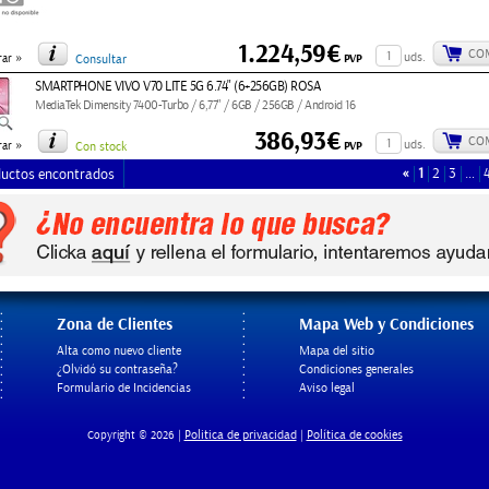
1.224,59€
CO
»
uds.
PVP
ar
Consultar
SMARTPHONE VIVO V70 LITE 5G 6.74" (6+256GB) ROSA
MediaTek Dimensity 7400-Turbo / 6,77" / 6GB / 256GB / Android 16
386,93€
CO
»
uds.
PVP
ar
Con stock
«
1
2
3
…
uctos encontrados
Zona de Clientes
Mapa Web y Condiciones
Alta como nuevo cliente
Mapa del sitio
¿Olvidó su contraseña?
Condiciones generales
Formulario de Incidencias
Aviso legal
Politica de privacidad
Política de cookies
Copyright © 2026 |
|