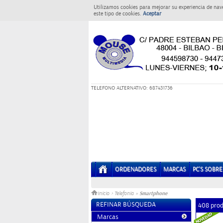
Utilizamos cookies para mejorar su experiencia de nav
este tipo de cookies.
Aceptar
T
ELEFONO ALTERNATIVO: 687431736
ORDENADORES
MARCAS
PC'S SOBR
Smartphone
Inicio
>
Telefonia
»
REFINAR BÚSQUEDA
408 pro
Marcas