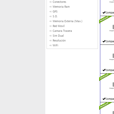
Conectores
Memoria Ram
GPS
Compar
S.O.
Memoria Externa (Max.)
Red Movil
Camara Trasera
Sim Dual
Resolución
Compar
WiFi
Compar
Compar