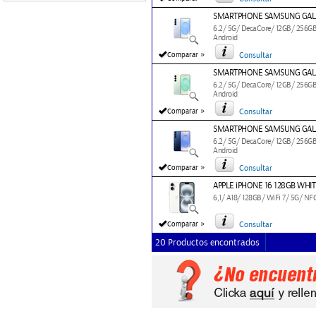
SMARTPHONE SAMSUNG GALAXY
6.2/ 5G/ DecaCore/ 12GB/ 256GB
Android
»
Comparar
Consultar
SMARTPHONE SAMSUNG GALAX
6.2/ 5G/ DecaCore/ 12GB/ 256GB
Android
»
Comparar
Consultar
SMARTPHONE SAMSUNG GALAX
6.2/ 5G/ DecaCore/ 12GB/ 256GB
Android
»
Comparar
Consultar
APPLE iPHONE 16 128GB WHIT
6,1/ A18/ 128GB/ WiFi 7/ 5G/ NF
»
Comparar
Consultar
20 Productos encontrados