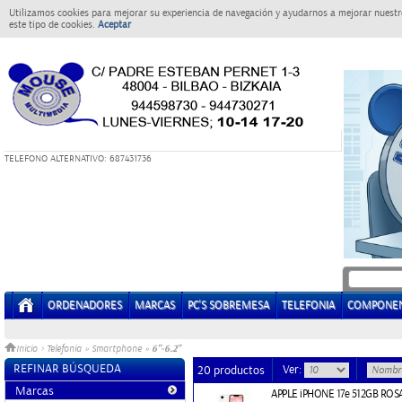
Utilizamos cookies para mejorar su experiencia de navegación y ayudarnos a mejorar nuestro
este tipo de cookies.
Aceptar
T
ELEFONO ALTERNATIVO: 687431736
ORDENADORES
MARCAS
PC'S SOBREMESA
TELEFONIA
COMPONE
6"-6.2"
Inicio
>
Telefonia
»
Smartphone
»
REFINAR BÚSQUEDA
Ver:
20 productos
Marcas
APPLE iPHONE 17e 512GB ROS