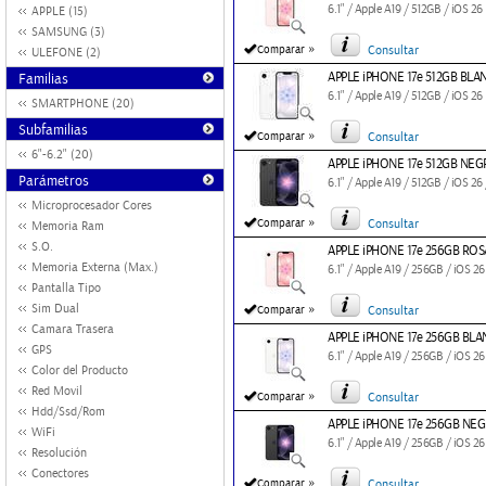
6.1" / Apple A19 / 512GB / iOS 26
APPLE (15)
SAMSUNG (3)
»
Comparar
Consultar
ULEFONE (2)
APPLE iPHONE 17e 512GB BLA
Familias
6.1" / Apple A19 / 512GB / iOS 26
SMARTPHONE (20)
Subfamilias
»
Comparar
Consultar
6"-6.2" (20)
APPLE iPHONE 17e 512GB NE
Parámetros
6.1" / Apple A19 / 512GB / iOS 26
Microprocesador Cores
»
Comparar
Consultar
Memoria Ram
S.O.
APPLE iPHONE 17e 256GB ROS
Memoria Externa (Max.)
6.1" / Apple A19 / 256GB / iOS 26
Pantalla Tipo
»
Sim Dual
Comparar
Consultar
Camara Trasera
APPLE iPHONE 17e 256GB BL
GPS
6.1" / Apple A19 / 256GB / iOS 26
Color del Producto
Red Movil
»
Comparar
Consultar
Hdd/Ssd/Rom
APPLE iPHONE 17e 256GB NE
WiFi
6.1" / Apple A19 / 256GB / iOS 26
Resolución
Conectores
»
Comparar
Consultar