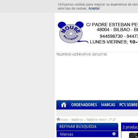
Utilizamos cookies para mejorar su experiencia de nav
este tipo de cookies.
Aceptar
T
ELEFONO ALTERNATIVO: 687431736
ORDENADORES
MARCAS
PC'S SOBR
1"-2"
Inicio
>
Telefonia
»
Telefono movil
»
REFINAR BÚSQUEDA
2 produc
Marcas