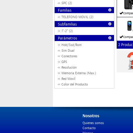
SPC (2)
Familias
Compar
TELEFONO MOVIL (2)
Subfamilias
1"-2" (2)
Compar
Parámetros
2 Produc
Hdd/Ssd/Rom
Sim Dual
Conectores
GPS
Resolución
Memoria Externa (Max.)
Red Movil
Color del Producto
Nosotros
Quienes somos
Contacto