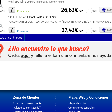
Móvil SPC Talk 2 Go para Personas Mayores/ Negro
26,62€
CO
»
uds.
PVP
ar
Con stock
SPC TELEFONO MOVIL TALK 2 4G BLACK
4G/COMPATIBLE CON AUDIFONOS/ RADIO FM/ BOTONES GRANDES/LINTERNA/MANOS LI
37,42€
CO
»
uds.
PVP
ar
Consultar
tos encontrados
Zona de Clientes
Mapa Web y Condiciones
Alta como nuevo cliente
Mapa del sitio
¿Olvidó su contraseña?
Condiciones generales