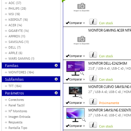
AOC (37)
PHILIPS (28)
MSI (19)
KEEPOUT (16)
»
Comparar
Con stock
ACER (14)
MONITOR GAMING ACER NIT
GIGABYTE (14)
APPROX (11)
SAMSUNG (11)
DELL (7)
APPLE (6)
»
Comparar
Con stock
MARS GAMING (1)
MONITOR DELL-E2425HSM
Familias
23,8'' / USB-A x0, USB-C x0 / 
MONITORES (164)
»
Subfamilias
Comparar
Con stock
TFT (164)
MONITOR CURVO SAMSUNG G
27'' / USB-A x0, USB-C x0 / HD
Parámetros
Conectores
»
Comparar
Próximamente
Panel Tactil
MONITOR SAMSUNG ESSENTIA
Nº Monitores
27'' / USB-A x0, USB-C x0 / HD
Imagen Entrada
Respuesta
»
Comparar
Con stock
Pantalla Tipo