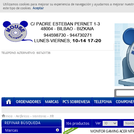
Utilizamos cookies para mejorar su experiencia de navegación y ayudarnos a mejorar nuestro
este tipo de cookies.
Aceptar
T
ELEFONO ALTERNATIVO: 687431736
ORDENADORES
MARCAS
PC'S SOBREMESA
TELEFONIA
COMPONE
Tft
Inicio
>
Perifericos
»
Monitores
»
REFINAR BÚSQUEDA
Ver:
164 productos
Marcas
MONITOR GAMING ACER NITR