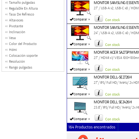
Tamaño pulgadas
MONITOR SAMSUNG ESSENTIA
27'' / USB-A x2, USB-C x0 / HD
Regulable En Altura
Tasa De Refresco
»
Comparar
Con stock
Altavoces
Pivotante
MONITOR SAMSUNG ESSENTI
Inclinación
24'' / USB-A x2, USB-C x0 / HD
Vesa
»
Color del Producto
Comparar
Con stock
Hdmi
MONITOR ACER SA273P1WMI
Colocación soporte
27'' / HDMI x1/ VESA 100×100m
Resolución
Rango pulgadas
»
Comparar
Con stock
MONITOR DELL-SE2726H
27"/ IPS/ Full HD/ 144Hz/ 2x HDMI
»
Comparar
Con stock
MONITOR DELL SE2426H
23.8"/ IPS/ Full HD/ 144Hz/ 2x HD
»
Comparar
Con stock
164 Productos encontrados