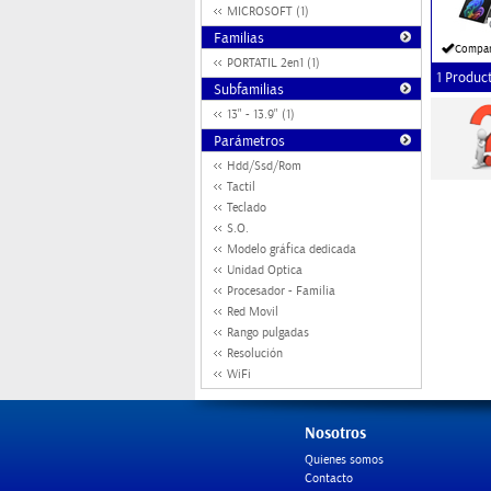
MICROSOFT (1)
Familias
Compar
PORTATIL 2en1 (1)
1 Produc
Subfamilias
13" - 13.9" (1)
Parámetros
Hdd/Ssd/Rom
Tactil
Teclado
S.O.
Modelo gráfica dedicada
Unidad Optica
Procesador - Familia
Red Movil
Rango pulgadas
Resolución
WiFi
Nosotros
Quienes somos
Contacto