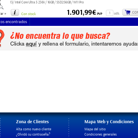
13/ Intel Core Ultra 5 236V/ 16GB/ SSD256GB/ W11 Pro
1.901,99€
CO
»
uds.
PVP
ar
Con stock
tos encontrados
Zona de Clientes
Mapa Web y Condiciones
Alta como nuevo cliente
Mapa del sitio
¿Olvidó su contraseña?
Condiciones generales