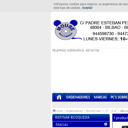
Utilizamos cookies para mejorar su experiencia de nav
este tipo de cookies.
Aceptar
T
ELEFONO ALTERNATIVO: 687431736
ORDENADORES
MARCAS
PC'S SOBR
Micro
Inicio
>
Ordenadores
»
Portatil 2en1
»
13" - 13.9"
»
REFINAR BÚSQUEDA
1 produc
Marcas