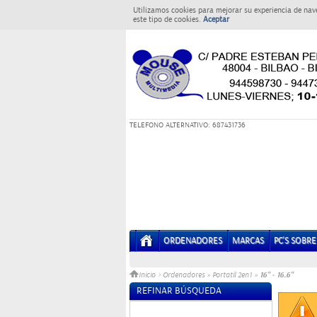
Utilizamos cookies para mejorar su experiencia de nav
este tipo de cookies.
Aceptar
T
ELEFONO ALTERNATIVO: 687431736
ORDENADORES
MARCAS
PC'S SOBR
16" - 16.6"
Inicio
>
Ordenadores
»
Portatil 2en1
»
REFINAR BÚSQUEDA
Sin datos