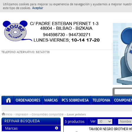
Utilizamos cookies para mejorar su experiencia de navegación y ayudarnos a mejorar nuestro
este tipo de cookies.
Aceptar
T
ELEFONO ALTERNATIVO: 687431736
ORDENADORES
MARCAS
PC'S SOBREMESA
TELEFONIA
COMPONE
Laser printers
Inicio
>
Impresion
»
Consumibles compatible
»
REFINAR BÚSQUEDA
Ver:
5 productos
Marcas
TAMBOR NEGRO BROTHER HQ 