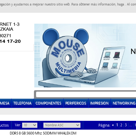
egación y ayudarnos a mejorar nuestro sitio web. Para obtener más información, haga . Al con
EMESA
TELEFONIA
COMPONENTES
PERIFERICOS
IMPRESION
NETWORKING
Ver:
«
1
2
3
…
uctos
Página:
DDR5 8 GB 5600 Mhz. SODIMM WHALEKOM