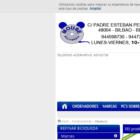
Utilizamos cookies para mejorar su experiencia de nav
este tipo de cookies.
Aceptar
T
ELEFONO ALTERNATIVO: 687431736
ORDENADORES
MARCAS
PC'S SOBR
Memoria
Inicio
>
Componentes
»
REFINAR BÚSQUEDA
195 prod
Marcas