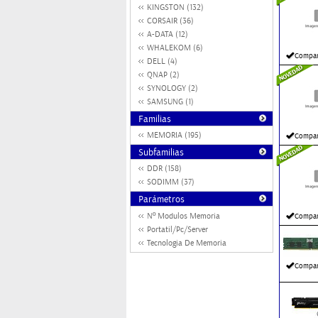
KINGSTON (132)
CORSAIR (36)
A-DATA (12)
WHALEKOM (6)
Compar
DELL (4)
QNAP (2)
SYNOLOGY (2)
SAMSUNG (1)
Familias
MEMORIA (195)
Compar
Subfamilias
DDR (158)
SODIMM (37)
Parámetros
Nº Modulos Memoria
Compar
Portatil/Pc/Server
Tecnologia De Memoria
Compar