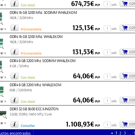
674,75€
CO
»
uds.
PVP
ar
Con stock
DDR4 16 GB 3200 Mhz. SODIMM WHALEKOM
16GB / 3200MHz
125,13€
CO
»
uds.
PVP
ar
Próximamente
DDR4 16 GB 3200 Mhz. WHALEKOM
16GB / 3200MHz
131,53€
CO
»
uds.
PVP
ar
Próximamente
DDR4 8 GB 3200 Mhz. SODIMM WHALEKOM
8 GB / 32MHz
64,06€
CO
»
uds.
PVP
ar
Con stock
DDR4 8 GB 3200 Mhz. WHALEKOM
8GB / 3200MHz
64,06€
CO
»
uds.
PVP
ar
Con stock
DDR5 32 GB 5600 ECC KINGSTON
32GB/ DDR5/ 5600 MTs/ CL46
1.108,93€
»
ar
CO
uds.
PVP
Consultar
«
1
2
3
…
uctos encontrados