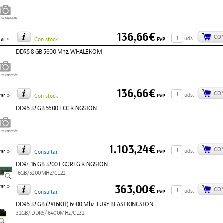
136,66€
CO
»
uds.
PVP
ar
Con stock
DDR5 8 GB 5600 Mhz. WHALEKOM
136,66€
CO
»
uds.
PVP
ar
Con stock
DDR5 32 GB 5600 ECC KINGSTON
1.103,24€
CO
»
uds.
PVP
ar
Consultar
DDR4 16 GB 3200 ECC REG KINGSTON
16GB/3200MHz/CL22
»
363,00€
ar
CO
uds.
PVP
Consultar
DDR5 32 GB (2X16KIT) 6400 Mhz. FURY BEAST KINGSTON
32GB/ DDR5/ 6400MHz/CL32