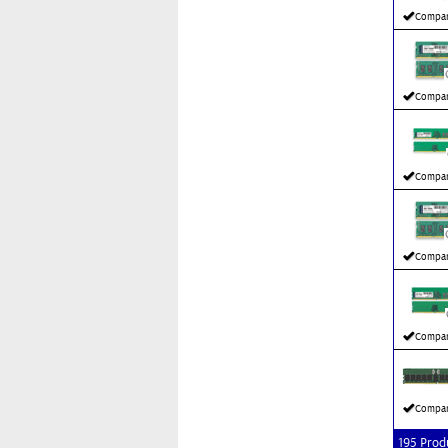
Compar
Compar
Compar
Compar
Compar
Compar
195 Prod