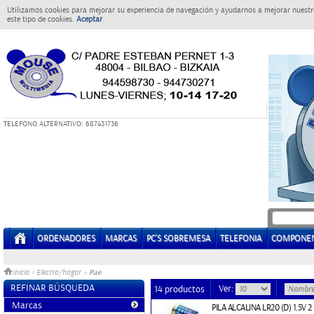
Utilizamos cookies para mejorar su experiencia de navegación y ayudarnos a mejorar nuestro
este tipo de cookies.
Aceptar
T
ELEFONO ALTERNATIVO: 687431736
ORDENADORES
MARCAS
PC'S SOBREMESA
TELEFONIA
COMPONE
Pae
Inicio
>
Electro/hogar
»
REFINAR BÚSQUEDA
Ver:
14 productos
Marcas
PILA ALCALINA LR20 (D) 1.5V 