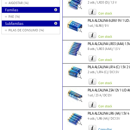
2 uds./ LR20 (D)/ 1,5 V
AIGOSTAR (14)
Familias
Con stock
PAE (14)
PILA ALCALINA 6LR61 9V 1 UD
Subfamilias
1 ud./ 6LR61/ 9 V
PILAS DE CONSUMO (14)
Con stock
PILA ALCALINA LR03 (AAA) 1.5
8 uds./ LR03 (AAA)/ 1,5 V
Con stock
PILA ALCALINA LR14 (C) 1.5V 
2 uds./ LR14 (C)/ DC1.5V
Con stock
PILA ALCALINA 23A 12V 1 UD 
1 ud./ 23 A/ DC12V
Con stock
PILA ALCALINA LR6 (AA) 1.5V 
4 uds./ LR6 (AA)/ DC1.5V
Consultar