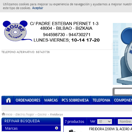
Utilizamos cookies para mejorar su experiencia de navegación y ayudarnos a mejorar nuestro
este tipo de cookies.
Aceptar
T
ELEFONO ALTERNATIVO: 687431736
ORDENADORES
MARCAS
PC'S SOBREMESA
TELEFONIA
COMPONE
Freidoras
Inicio
>
Electro/hogar
»
Cocina
»
REFINAR BÚSQUEDA
Ver:
7 productos
Marcas
FREIDORA 2200W 3L ACERO 