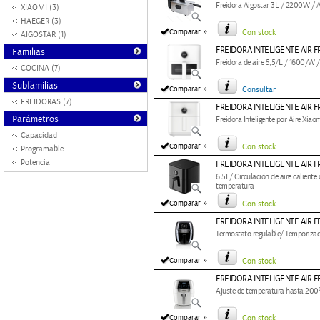
Freidora Aigostar 3L / 2200W / A
XIAOMI (3)
HAEGER (3)
»
Comparar
Con stock
AIGOSTAR (1)
FREIDORA INTELIGENTE AIR F
Familias
Freidora de aire 5,5/L / 1600/W 
COCINA (7)
Subfamilias
»
Comparar
Consultar
FREIDORAS (7)
FREIDORA INTELIGENTE AIR F
Parámetros
Freidora Inteligente por Aire Xi
Capacidad
»
Comparar
Con stock
Programable
Potencia
FREIDORA INTELIGENTE AIR F
6.5L/ Circulación de aire calient
temperatura
»
Comparar
Con stock
FREIDORA INTELIGENTE AIR 
Termostato regulable/ Temporiza
»
Comparar
Con stock
FREIDORA INTELIGENTE AIR F
Ajuste de temperatura hasta 200º
»
Comparar
Con stock