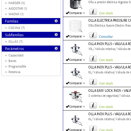
Olla a presión eléctrica Aigostar
HAEGER (5)
AIGOSTAR (1)
»
Comparar
Con stock
XIAOMI (1)
OLLA ELECTRICA PRESSURE 
Familias
Olla Eléctrica Xiaomi Electric P
COCINA (7)
Subfamilias
»
Comparar
Consultar
OLLAS (7)
OLLA INOX PLUS + VALVULA R
Parámetros
10L/ Válvula rotativa/ Válvula d
Capacidad
»
Comparar
Con stock
Bares
Programable
OLLA INOX PLUS + VALVULA R
Potencia
8L/ Válvula rotativa/ Válvula de 
»
Comparar
Con stock
OLLA EASY LOCK INOX + VALV
3 sistemas de seguridad/ Válvula
»
Comparar
Con stock
OLLA INOX PLUS + VALVULA R
6L/ Válvula rotativa/ Válvula de 
»
Comparar
Con stock