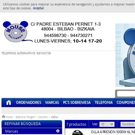
Utilizamos cookies para mejorar su experiencia de navegación y ayudarnos a mejorar nuestro
este tipo de cookies.
Aceptar
T
ELEFONO ALTERNATIVO: 687431736
ORDENADORES
MARCAS
PC'S SOBREMESA
TELEFONIA
COMPONE
Ollas
Inicio
>
Electro/hogar
»
Cocina
»
REFINAR BÚSQUEDA
Ver:
7 productos
Marcas
OLLA A PRESION 1000W 6L N