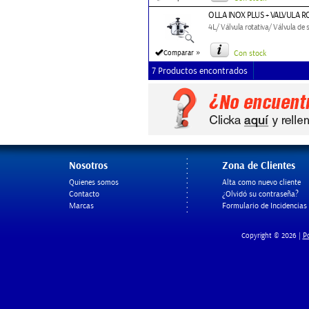
OLLA INOX PLUS + VALVULA R
4L/ Válvula rotativa/ Válvula de 
»
Comparar
Con stock
7 Productos encontrados
Nosotros
Zona de Clientes
Quienes somos
Alta como nuevo cliente
Contacto
¿Olvidó su contraseña?
Marcas
Formulario de Incidencias
Po
Copyright © 2026 |